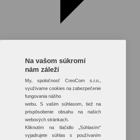
Na vašom súkromí
nám záleží
Reklamné predmety s plnofarebnou
potlačou
My, spoločnosť CreoCom s.r.o.,
využívame cookies na zabezpečenie
Dáždniky
Tašky
fungovania nášho
Hračky
webu. S vašim súhlasom, tiež na
Klobúky
+ 17 ďalších
prispôsobenie obsahu na našich
webových stránkach.
Kliknutím na tlačidlo „Súhlasím“
vyjadrujete súhlas s používaním