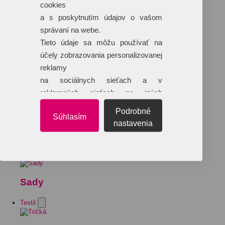
cookies
a s poskytnutím údajov o vašom
správaní na webe.
Tieto údaje sa môžu používať na
účely zobrazovania personalizovanej
reklamy
na sociálnych sieťach a v
reklamných sieťach na iných
webových stránkach.
Podrobné
Súhlasím
nastavenia
Sady
Textil