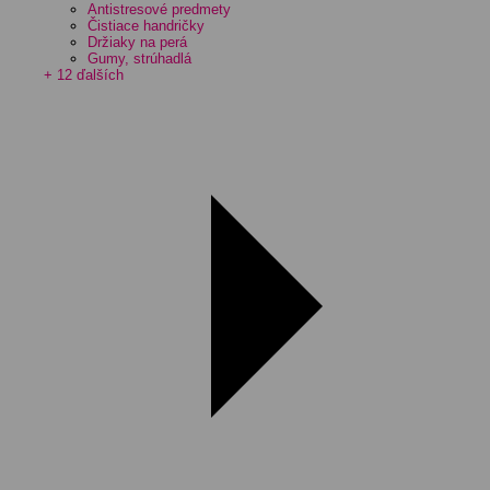
Antistresové predmety
Čistiace handričky
Držiaky na perá
Gumy, strúhadlá
+ 12 ďalších