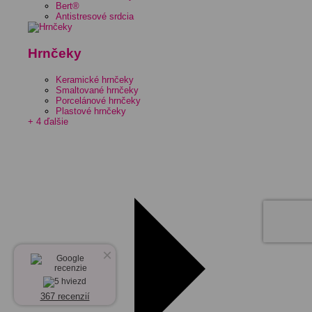
Bert®
Antistresové srdcia
Hrnčeky
Keramické hrnčeky
Smaltované hrnčeky
Porcelánové hrnčeky
Plastové hrnčeky
+ 4 ďalšie
×
367 recenzií