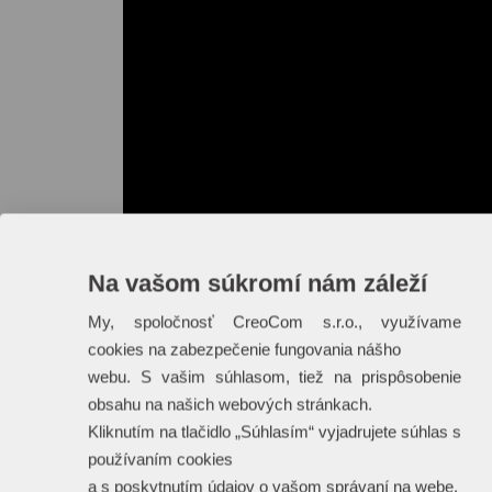
Na vašom súkromí nám záleží
My, spoločnosť CreoCom s.r.o., využívame
cookies na zabezpečenie fungovania nášho
webu. S vašim súhlasom, tiež na prispôsobenie
obsahu na našich webových stránkach.
Kliknutím na tlačidlo „Súhlasím“ vyjadrujete súhlas s
používaním cookies
a s poskytnutím údajov o vašom správaní na webe.