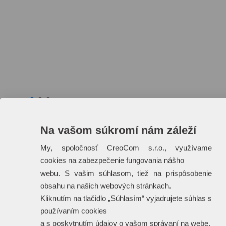
Varianty produktu
Parametre
Potlač
Kat.čís
Na vašom súkromí nám záleží
My, spoločnosť CreoCom s.r.o., využívame
KC1447-10
cookies na zabezpečenie fungovania nášho
webu. S vašim súhlasom, tiež na prispôsobenie
KC1447-37
obsahu na našich webových stránkach.
Kliknutím na tlačidlo „Súhlasím“ vyjadrujete súhlas s
používaním cookies
a s poskytnutím údajov o vašom správaní na webe.
Rozmery:
25X16X15CM