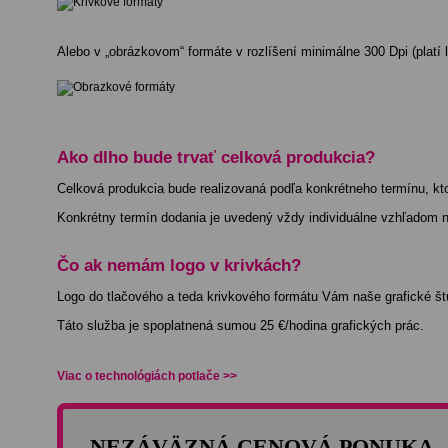
Alebo v „obrázkovom“ formáte v rozlíšení minimálne 300 Dpi (platí le
Ako dlho bude trvať celková produkcia?
Celková produkcia bude realizovaná podľa konkrétneho termínu, kt
Konkrétny termín dodania je uvedený vždy individuálne vzhľadom n
Čo ak nemám logo v krivkách?
Logo do tlačového a teda krivkového formátu Vám naše grafické štú
Táto služba je spoplatnená sumou 25 €/hodina grafických prác.
Viac o technológiách potlače >>
NEZÁVÄZNÁ CENOVÁ PONUKA