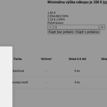
Minimálna výška nákupu je 150 € (
v
1.82
€
CENA BEZ DPH
2.24 € s DPH
Počet kusov:
−
+
Farba
Veľkosť
Sklad 4-6 dní
Skla
Oranžová
-
0 ks
Královská modř
-
0 ks