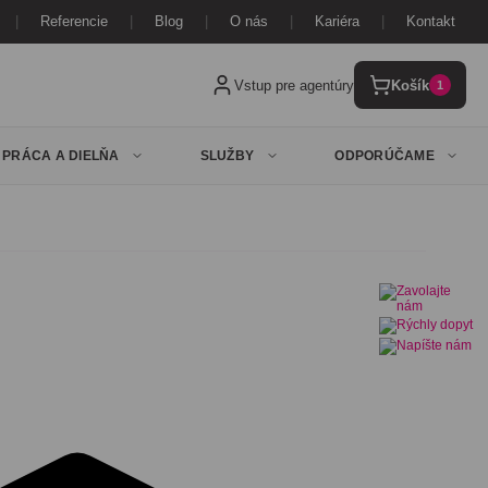
Referencie
Blog
O nás
Kariéra
Kontakt
Vstup pre agentúry
Košík
1
PRÁCA A DIELŇA
SLUŽBY
ODPORÚČAME