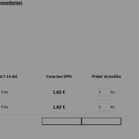
ysvetlenie
).
d 7-14 dní
Cena bez DPH
Pridať do košíka
1,82 €
0 ks
ks
1,82 €
0 ks
ks