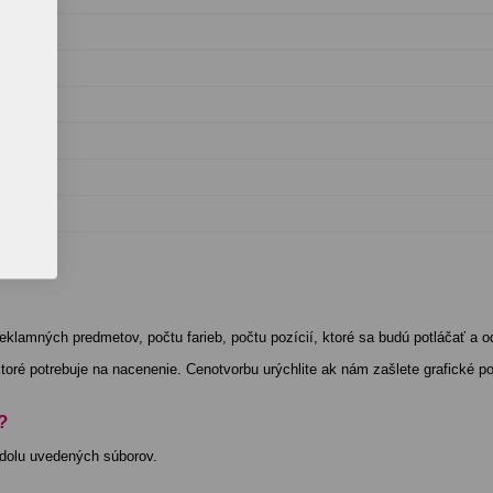
klamných predmetov, počtu farieb, počtu pozícií, ktoré sa budú potláčať a o
oré potrebuje na nacenenie. Cenotvorbu urýchlite ak nám zašlete grafické po
?
 dolu uvedených súborov.