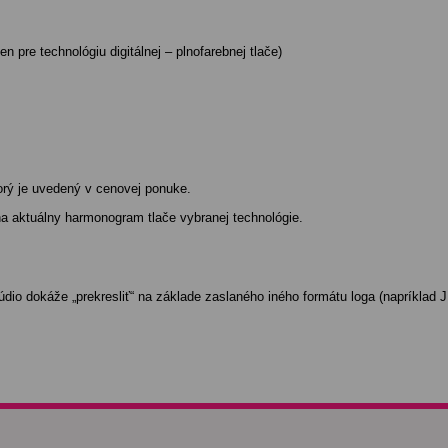
n pre technológiu digitálnej – plnofarebnej tlače)
orý je uvedený v cenovej ponuke.
a aktuálny harmonogram tlače vybranej technológie.
dio dokáže „prekresliť“ na základe zaslaného iného formátu loga (napríklad 