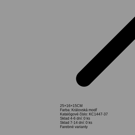
25×16×15CM
Farba:
Královská modř
Katalógové číslo:
KC1447-37
Sklad 4-6 dní:
0 ks
Sklad 7-14 dní:
0 ks
Farebné varianty