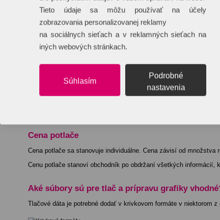
Tieto údaje sa môžu používať na účely
Materiál:
Bavlna
zobrazovania personalizovanej reklamy
Dĺžka:
25 cm
na sociálnych sieťach a v reklamných sieťach na
iných webových stránkach.
Šírka:
16 cm
Objem:
0,513 cdm3
Podrobné
Výška:
15 cm
Súhlasím
nastavenia
EAN:
8719941015098
Katalógové číslo:
KC1447-37
Cena potlače
Cena potlače sa stanovuje individuálne. Cena závisí od množstva re
Cenu potlače stanoví obchodník po obdržaní všetkých informácií, kt
Aké súbory sú pre tlač a prípravu grafiky vhodné
Tlačové dáta je potrebné dodať v krivkovom formáte v niektorom z