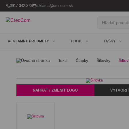
0917 342 273
reklama@creocom.sk
Hľadať produkt
REKLAMNÉ PREDMETY
TEXTIL
TAŠKY
Textil
Čiapky
Šiltovky
Šilto
NAHRAŤ / ZMENIŤ LOGO
VYTVORIŤ