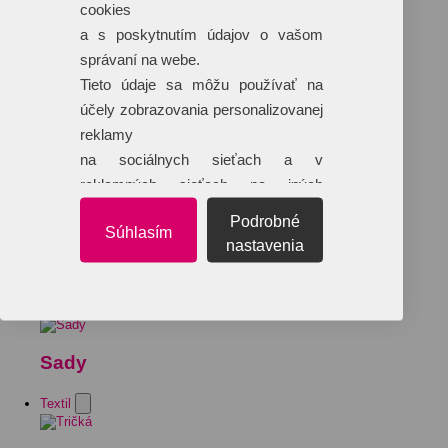
cookies
a s poskytnutím údajov o vašom
správaní na webe.
Tieto údaje sa môžu používať na
účely zobrazovania personalizovanej
reklamy
na sociálnych sieťach a v
reklamných sieťach na iných
webových stránkach.
Podrobné
Súhlasím
nastavenia
Sady
Textil