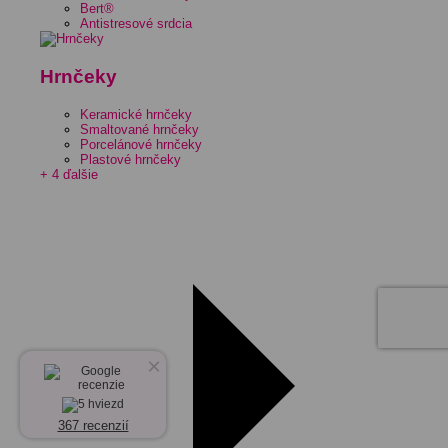
Bert®
Antistresové srdcia
Hrnčeky
Keramické hrnčeky
Smaltované hrnčeky
Porcelánové hrnčeky
Plastové hrnčeky
+ 4 ďalšie
×
367 recenzií