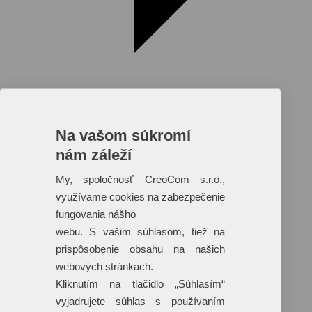
Na vašom súkromí
nám záleží
Reklamné predmety s plnofarebnou
potlačou
My, spoločnosť CreoCom s.r.o.,
využívame cookies na zabezpečenie
Dáždniky
Tašky
fungovania nášho
Hračky
webu. S vašim súhlasom, tiež na
Klobúky
+ 17 ďalších
prispôsobenie obsahu na našich
webových stránkach.
Kliknutím na tlačidlo „Súhlasím“
vyjadrujete súhlas s používaním