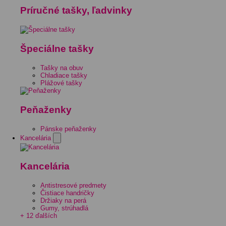
Príručné tašky, ľadvinky
Špeciálne tašky
Tašky na obuv
Chladiace tašky
Plážové tašky
Peňaženky
Pánske peňaženky
Kancelária
Kancelária
Antistresové predmety
Čistiace handričky
Držiaky na perá
Gumy, strúhadlá
+ 12 ďalších