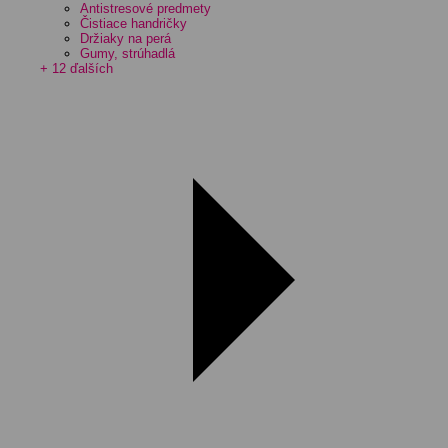
Antistresové predmety
Čistiace handričky
Držiaky na perá
Gumy, strúhadlá
+ 12 ďalších