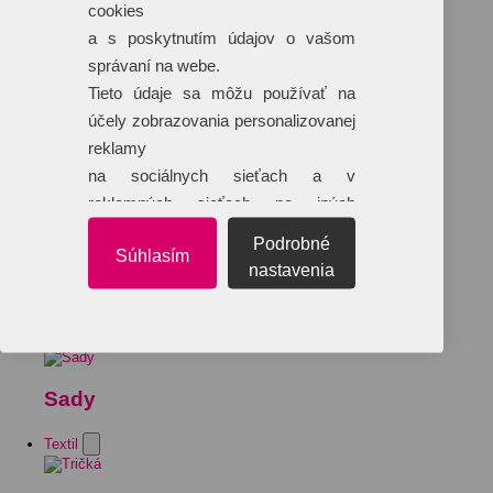
cookies
a s poskytnutím údajov o vašom
správaní na webe.
Tieto údaje sa môžu používať na
účely zobrazovania personalizovanej
reklamy
na sociálnych sieťach a v
reklamných sieťach na iných
webových stránkach.
Podrobné
Súhlasím
nastavenia
Sady
Textil