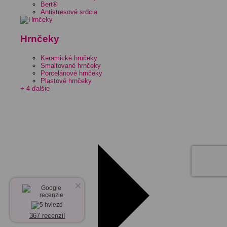
Bert®
Antistresové srdcia
Hrnčeky
Keramické hrnčeky
Smaltované hrnčeky
Porcelánové hrnčeky
Plastové hrnčeky
+ 4 ďalšie
×
367 recenzií