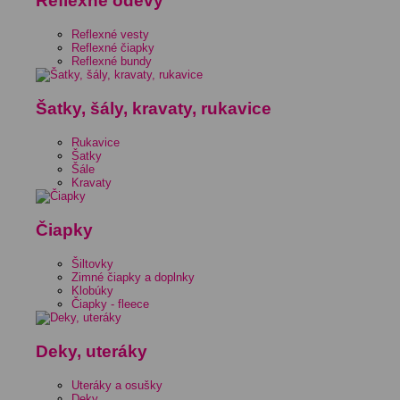
Reflexné odevy
Reflexné vesty
Reflexné čiapky
Reflexné bundy
Šatky, šály, kravaty, rukavice
Rukavice
Šatky
Šále
Kravaty
Čiapky
Šiltovky
Zimné čiapky a doplnky
Klobúky
Čiapky - fleece
Deky, uteráky
Uteráky a osušky
Deky