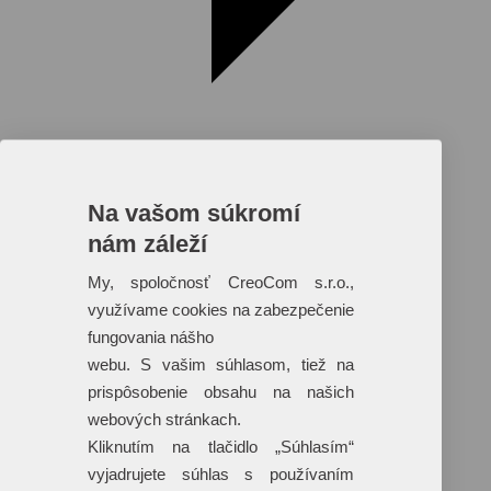
Na vašom súkromí
nám záleží
Reklamné predmety s plnofarebnou
potlačou
My, spoločnosť CreoCom s.r.o.,
využívame cookies na zabezpečenie
Dáždniky
Tašky
fungovania nášho
Hračky
webu. S vašim súhlasom, tiež na
Klobúky
+ 17 ďalších
prispôsobenie obsahu na našich
webových stránkach.
Kliknutím na tlačidlo „Súhlasím“
vyjadrujete súhlas s používaním