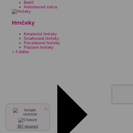
Bert®
Antistresové srdcia
Hrnčeky
Keramické hrnčeky
Smaltované hrnčeky
Porcelánové hrnčeky
Plastové hrnčeky
+ 4 ďalšie
×
367 recenzií