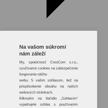
Na vašom súkromí
nám záleží
Reklamné predmety s plnofarebnou
potlačou
My, spoločnosť CreoCom s.r.o.,
využívame cookies na zabezpečenie
Dáždniky
Tašky
fungovania nášho
Hračky
webu. S vašim súhlasom, tiež na
Klobúky
+ 17 ďalších
prispôsobenie obsahu na našich
webových stránkach.
Kliknutím na tlačidlo „Súhlasím“
vyjadrujete súhlas s používaním