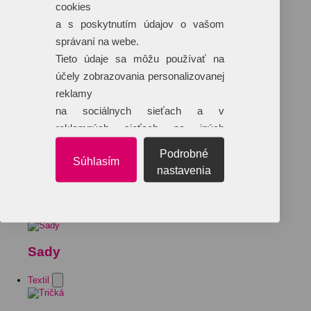
cookies
a s poskytnutím údajov o vašom
správaní na webe.
Tieto údaje sa môžu používať na
účely zobrazovania personalizovanej
reklamy
na sociálnych sieťach a v
reklamných sieťach na iných
webových stránkach.
Podrobné
Súhlasím
nastavenia
Sady
Textil