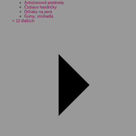
Antistresové predmety
Čistiace handričky
Držiaky na perá
Gumy, strúhadlá
+ 12 ďalších