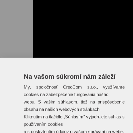
Na vašom súkromí nám záleží
My, spoločnosť CreoCom s.r.o., využívame
cookies na zabezpečenie fungovania nášho
webu. S vašim súhlasom, tiež na prispôsobenie
obsahu na našich webových stránkach.
Kliknutím na tlačidlo „Súhlasím“ vyjadrujete súhlas s
používaním cookies
a s poskytnutím údajov o vašom správaní na webe.