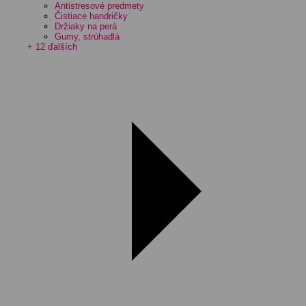
Antistresové predmety
Čistiace handričky
Držiaky na perá
Gumy, strúhadlá
+ 12 ďalších