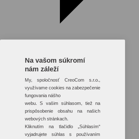
Na vašom súkromí
nám záleží
Reklamné predmety s plnofarebnou
potlačou
My, spoločnosť CreoCom s.r.o.,
využívame cookies na zabezpečenie
Dáždniky
Tašky
fungovania nášho
Hračky
webu. S vašim súhlasom, tiež na
Klobúky
+ 17 ďalších
prispôsobenie obsahu na našich
webových stránkach.
Kliknutím na tlačidlo „Súhlasím“
vyjadrujete súhlas s používaním