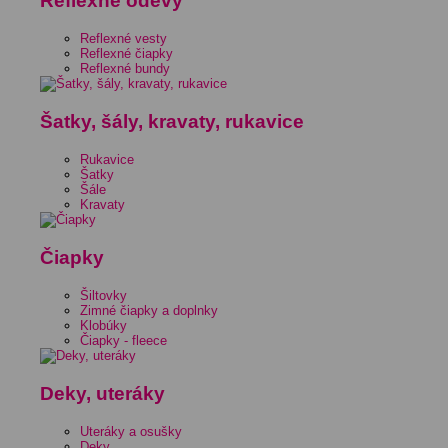
Reflexné odevy
Reflexné vesty
Reflexné čiapky
Reflexné bundy
Šatky, šály, kravaty, rukavice
Rukavice
Šatky
Šále
Kravaty
Čiapky
Šiltovky
Zimné čiapky a doplnky
Klobúky
Čiapky - fleece
Deky, uteráky
Uteráky a osušky
Deky