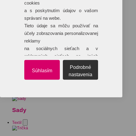
cookies
a s poskytnutím údajov o vašom
správaní na webe.
Tieto údaje sa môžu používať na
účely zobrazovania personalizovanej
reklamy
na sociálnych sieťach a v
reklamných sieťach na iných
webových stránkach.
Podrobné
Súhlasím
nastavenia
Sady
Textil