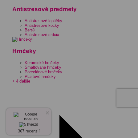
Antistresové predmety
Antistresové loptičky
Antistresové kocky
Bert®
Antistresové srdcia
Hrnčeky
Keramické hrnčeky
Smaltované hrnčeky
Porcelánové hrnčeky
Plastové hrnčeky
+ 4 ďalšie
×
367 recenzií