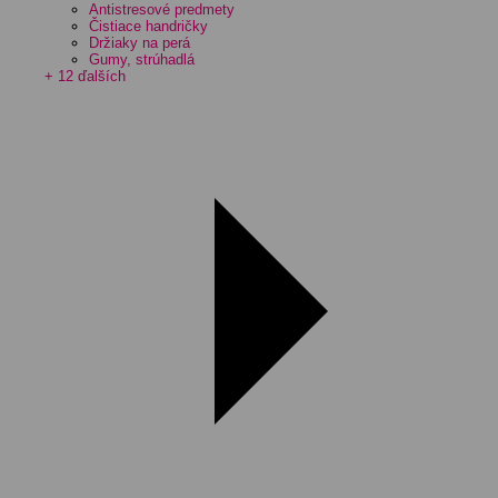
Antistresové predmety
Čistiace handričky
Držiaky na perá
Gumy, strúhadlá
+ 12 ďalších