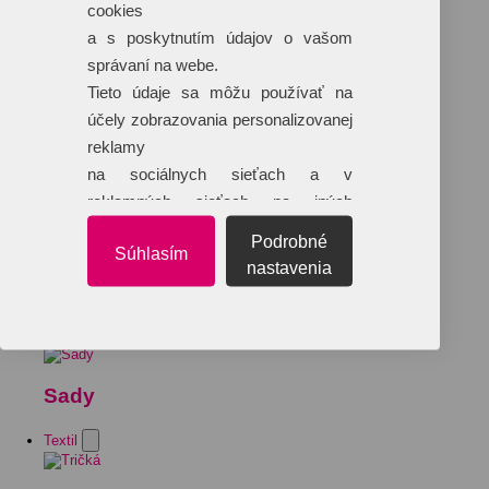
cookies
a s poskytnutím údajov o vašom
správaní na webe.
Tieto údaje sa môžu používať na
účely zobrazovania personalizovanej
reklamy
na sociálnych sieťach a v
reklamných sieťach na iných
webových stránkach.
Podrobné
Súhlasím
nastavenia
Sady
Textil