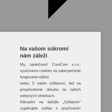
Na vašom súkromí
nám záleží
Reklamné predmety s plnofarebnou
potlačou
My, spoločnosť CreoCom s.r.o.,
využívame cookies na zabezpečenie
Dáždniky
Tašky
fungovania nášho
Hračky
webu. S vašim súhlasom, tiež na
Klobúky
+ 17 ďalších
prispôsobenie obsahu na našich
webových stránkach.
Kliknutím na tlačidlo „Súhlasím“
vyjadrujete súhlas s používaním