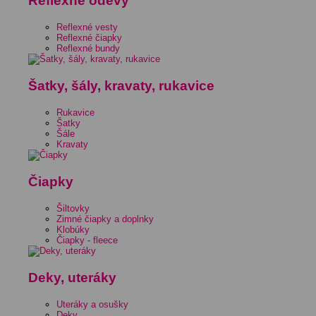
Reflexné odevy
Reflexné vesty
Reflexné čiapky
Reflexné bundy
Šatky, šály, kravaty, rukavice
Rukavice
Šatky
Šále
Kravaty
Čiapky
Šiltovky
Zimné čiapky a doplnky
Klobúky
Čiapky - fleece
Deky, uteráky
Uteráky a osušky
Deky