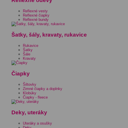
Reflexné odevy
Reflexné vesty
Reflexné čiapky
Reflexné bundy
Šatky, šály, kravaty, rukavice
Rukavice
Šatky
Šále
Kravaty
Čiapky
Šiltovky
Zimné čiapky a doplnky
Klobúky
Čiapky - fleece
Deky, uteráky
Uteráky a osušky
Deky