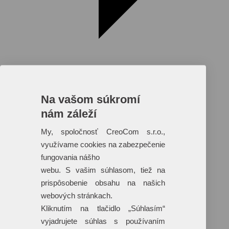
Na vašom súkromí
nám záleží
Reklamné predmety s plnofarebnou
potlačou
My, spoločnosť CreoCom s.r.o.,
využívame cookies na zabezpečenie
Dáždniky
Tašky
fungovania nášho
Hračky
webu. S vašim súhlasom, tiež na
Klobúky
+ 17 ďalších
prispôsobenie obsahu na našich
webových stránkach.
Kliknutím na tlačidlo „Súhlasím“
vyjadrujete súhlas s používaním