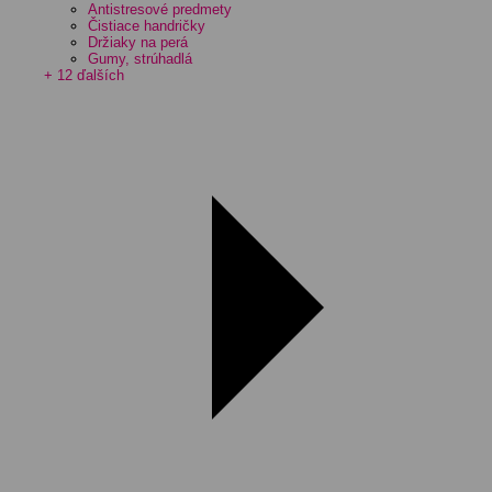
Antistresové predmety
Čistiace handričky
Držiaky na perá
Gumy, strúhadlá
+ 12 ďalších