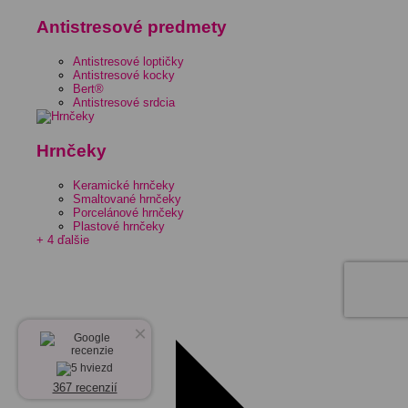
Antistresové predmety
Antistresové loptičky
Antistresové kocky
Bert®
Antistresové srdcia
Hrnčeky
Keramické hrnčeky
Smaltované hrnčeky
Porcelánové hrnčeky
Plastové hrnčeky
+ 4 ďalšie
×
367 recenzií