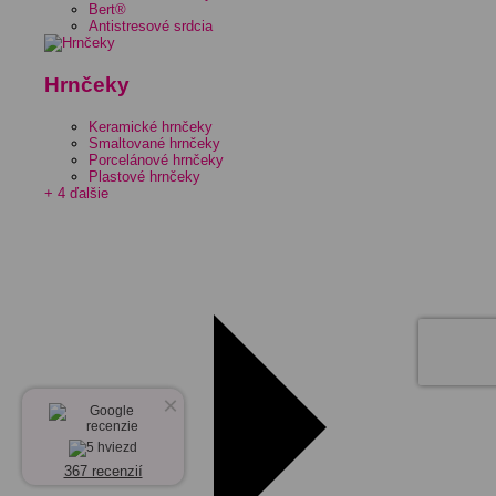
Bert®
Antistresové srdcia
Hrnčeky
Keramické hrnčeky
Smaltované hrnčeky
Porcelánové hrnčeky
Plastové hrnčeky
+ 4 ďalšie
×
367 recenzií