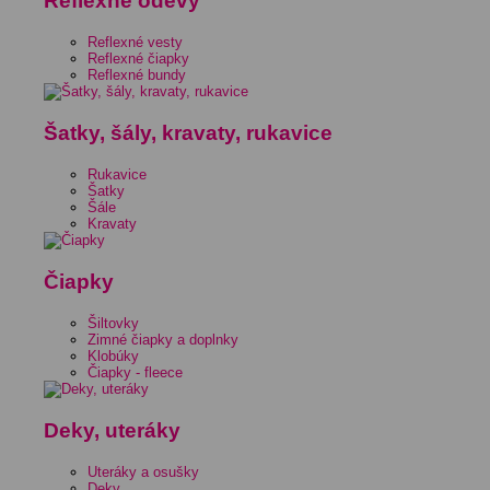
Reflexné odevy
Reflexné vesty
Reflexné čiapky
Reflexné bundy
Šatky, šály, kravaty, rukavice
Rukavice
Šatky
Šále
Kravaty
Čiapky
Šiltovky
Zimné čiapky a doplnky
Klobúky
Čiapky - fleece
Deky, uteráky
Uteráky a osušky
Deky