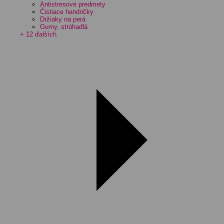
Antistresové predmety
Čistiace handričky
Držiaky na perá
Gumy, strúhadlá
+ 12 ďalších