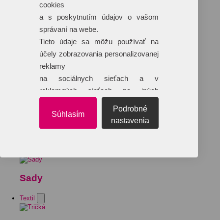
cookies
a s poskytnutím údajov o vašom
správaní na webe.
Tieto údaje sa môžu používať na
účely zobrazovania personalizovanej
reklamy
na sociálnych sieťach a v
reklamných sieťach na iných
webových stránkach.
Podrobné
Súhlasím
nastavenia
Sady
Textil