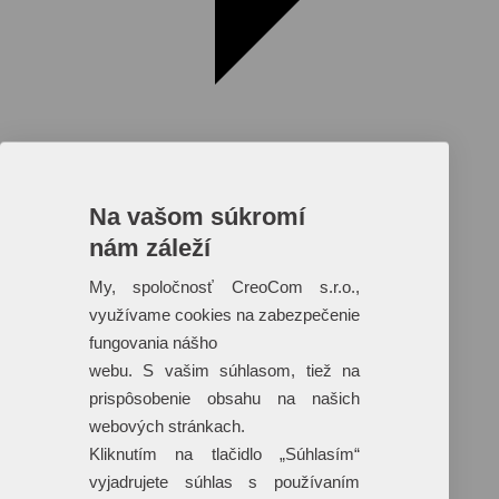
Na vašom súkromí
nám záleží
Reklamné predmety s plnofarebnou
potlačou
My, spoločnosť CreoCom s.r.o.,
využívame cookies na zabezpečenie
Dáždniky
Tašky
fungovania nášho
Hračky
webu. S vašim súhlasom, tiež na
Klobúky
+ 17 ďalších
prispôsobenie obsahu na našich
webových stránkach.
Kliknutím na tlačidlo „Súhlasím“
vyjadrujete súhlas s používaním