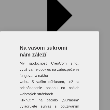
Na vašom súkromí
nám záleží
My, spoločnosť CreoCom s.r.o.,
využívame cookies na zabezpečenie
fungovania nášho
Reklamné predmety s plnofarebnou
webu. S vašim súhlasom, tiež na
potlačou
prispôsobenie obsahu na našich
Dáždniky
webových stránkach.
Tašky
Hračky
Kliknutím na tlačidlo „Súhlasím“
Klobúky
vyjadrujete súhlas s používaním
+ 17 ďalších