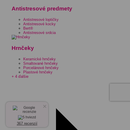
Antistresové predmety
Antistresové loptičky
Antistresové kocky
Bert®
Antistresové srdcia
Hrnčeky
Keramické hrnčeky
Smaltované hrnčeky
Porcelánové hrnčeky
Plastové hrnčeky
+ 4 ďalšie
×
367 recenzií