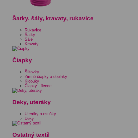
Šatky, šály, kravaty, rukavice
Rukavice
Šatky
Šále
Kravaty
Čiapky
Šiltovky
Zimné čiapky a doplnky
Klobúky
Čiapky - fleece
Deky, uteráky
Uteráky a osušky
Deky
Ostatný textil