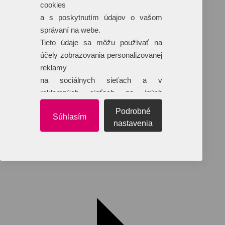
cookies
a s poskytnutím údajov o vašom
správaní na webe.
Tieto údaje sa môžu používať na
účely zobrazovania personalizovanej
reklamy
na sociálnych sieťach a v
Reklamné predmety s plnofarebnou
reklamných sieťach na iných
potlačou
webových stránkach.
Podrobné
Dáždniky
Súhlasím
Tašky
nastavenia
Hračky
Klobúky
+ 17 ďalších