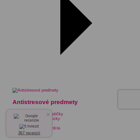
Antistresové predmety
×
Antistresové loptičky
Antistresové kocky
Bert®
Antistresové srdcia
367 recenzií