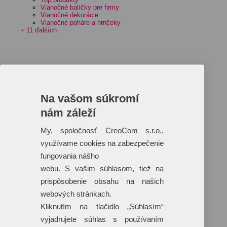
Vianočné balíčky pre firmy
Vianočné dekorácie
Vianočné poháre a hrnčeky
+ 11 ďalších
Na vašom súkromí
nám záleží
My, spoločnosť CreoCom s.r.o.,
využívame cookies na zabezpečenie
fungovania nášho
webu. S vašim súhlasom, tiež na
prispôsobenie obsahu na našich
webových stránkach.
Kliknutím na tlačidlo „Súhlasím“
vyjadrujete súhlas s používaním