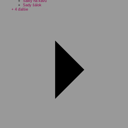
Šálky na kávu
Sady šálok
+ 4 ďalšie