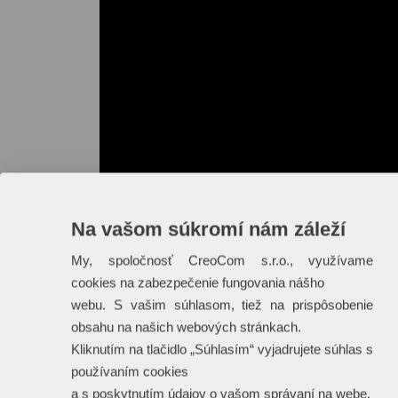
Na vašom súkromí nám záleží
My, spoločnosť CreoCom s.r.o., využívame
cookies na zabezpečenie fungovania nášho
webu. S vašim súhlasom, tiež na prispôsobenie
obsahu na našich webových stránkach.
Kliknutím na tlačidlo „Súhlasím“ vyjadrujete súhlas s
používaním cookies
a s poskytnutím údajov o vašom správaní na webe.