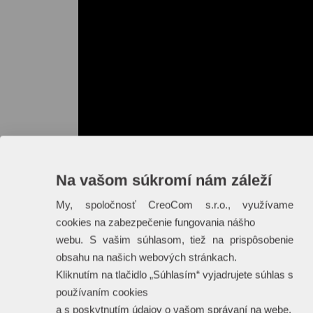
Na vašom súkromí nám záleží
My, spoločnosť CreoCom s.r.o., využívame
cookies na zabezpečenie fungovania nášho
webu. S vašim súhlasom, tiež na prispôsobenie
obsahu na našich webových stránkach.
Kliknutím na tlačidlo „Súhlasím“ vyjadrujete súhlas s
používaním cookies
a s poskytnutím údajov o vašom správaní na webe.