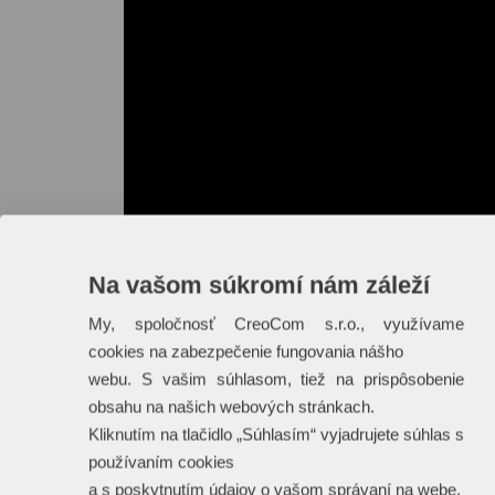
Na vašom súkromí nám záleží
My, spoločnosť CreoCom s.r.o., využívame
cookies na zabezpečenie fungovania nášho
webu. S vašim súhlasom, tiež na prispôsobenie
obsahu na našich webových stránkach.
Kliknutím na tlačidlo „Súhlasím“ vyjadrujete súhlas s
používaním cookies
a s poskytnutím údajov o vašom správaní na webe.