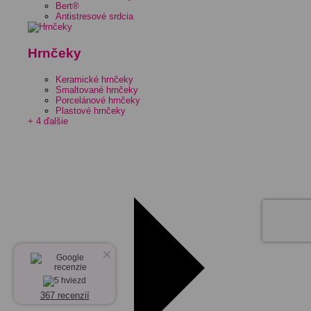
Bert®
Antistresové srdcia
Hrnčeky
Keramické hrnčeky
Smaltované hrnčeky
Porcelánové hrnčeky
Plastové hrnčeky
+ 4 ďalšie
×
367 recenzií