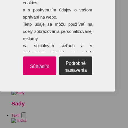
cookies
a s poskytnutím údajov o vašom
správaní na webe.
Tieto údaje sa môžu používať na
účely zobrazovania personalizovanej
reklamy
na sociálnych sieťach a v
reklamných sieťach na iných
webových stránkach.
Podrobné
Súhlasím
nastavenia
Sady
Textil