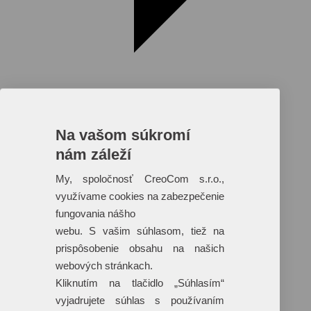
Na vašom súkromí
nám záleží
Reklamné predmety s plnofarebnou
potlačou
My, spoločnosť CreoCom s.r.o.,
využívame cookies na zabezpečenie
Dáždniky
Tašky
fungovania nášho
Hračky
webu. S vašim súhlasom, tiež na
Klobúky
+ 17 ďalších
prispôsobenie obsahu na našich
webových stránkach.
Kliknutím na tlačidlo „Súhlasím“
vyjadrujete súhlas s používaním