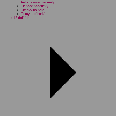
Antistresové predmety
Čistiace handričky
Držiaky na perá
Gumy, strúhadlá
+ 12 ďalších