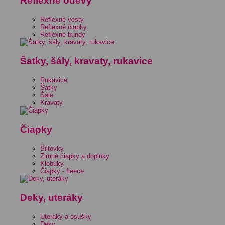
Reflexné odevy
Reflexné vesty
Reflexné čiapky
Reflexné bundy
Šatky, šály, kravaty, rukavice
Rukavice
Šatky
Šále
Kravaty
Čiapky
Šiltovky
Zimné čiapky a doplnky
Klobúky
Čiapky - fleece
Deky, uteráky
Uteráky a osušky
Deky