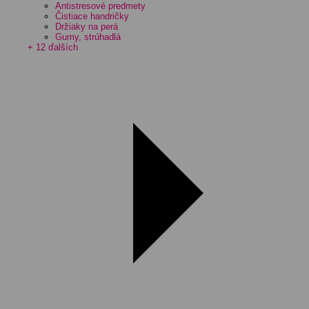
Antistresové predmety
Čistiace handričky
Držiaky na perá
Gumy, strúhadlá
+ 12 ďalších