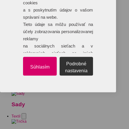
cookies
a s poskytnutím údajov o vašom
správaní na webe.
Tieto údaje sa môžu používať na
účely zobrazovania personalizovanej
reklamy
na sociálnych sieťach a v
reklamných sieťach na iných
webových stránkach.
Podrobné
Súhlasím
nastavenia
Sady
Textil