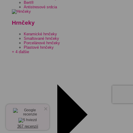
Bert®
Antistresové srdcia
Hrnčeky
Keramické hrnčeky
Smaltované hrnčeky
Porcelánové hrnčeky
Plastové hrnčeky
+ 4 ďalšie
×
367 recenzií