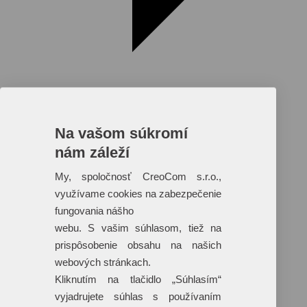
Na vašom súkromí
nám záleží
Reklamné predmety s plnofarebnou
potlačou
My, spoločnosť CreoCom s.r.o.,
využívame cookies na zabezpečenie
Dáždniky
Tašky
fungovania nášho
Hračky
webu. S vašim súhlasom, tiež na
Klobúky
+ 17 ďalších
prispôsobenie obsahu na našich
webových stránkach.
Kliknutím na tlačidlo „Súhlasím“
vyjadrujete súhlas s používaním