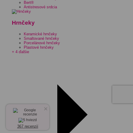
Bert®
Antistresové srdcia
Hrnčeky
Keramické hrnčeky
Smaltované hrnčeky
Porcelánové hrnčeky
Plastové hrnčeky
+ 4 ďalšie
×
367 recenzií