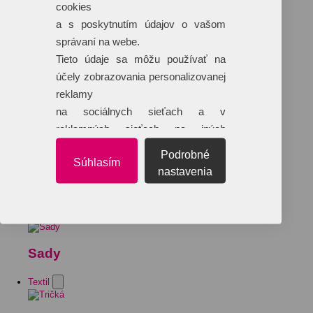
cookies
a s poskytnutím údajov o vašom
správaní na webe.
Tieto údaje sa môžu používať na
účely zobrazovania personalizovanej
reklamy
na sociálnych sieťach a v
reklamných sieťach na iných
webových stránkach.
Podrobné
Súhlasím
nastavenia
Sady
Textil