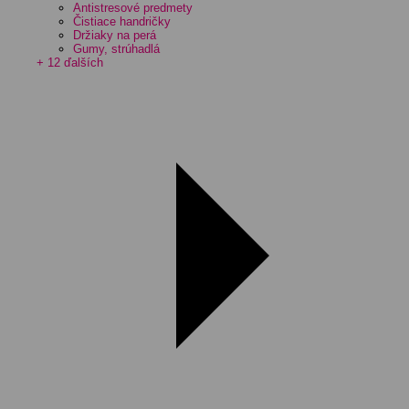
Antistresové predmety
Čistiace handričky
Držiaky na perá
Gumy, strúhadlá
+ 12 ďalších