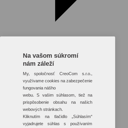
Na vašom súkromí
nám záleží
Reklamné predmety s plnofarebnou
potlačou
My, spoločnosť CreoCom s.r.o.,
využívame cookies na zabezpečenie
Dáždniky
Tašky
fungovania nášho
Hračky
webu. S vašim súhlasom, tiež na
Klobúky
+ 17 ďalších
prispôsobenie obsahu na našich
webových stránkach.
Kliknutím na tlačidlo „Súhlasím“
vyjadrujete súhlas s používaním