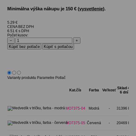
Minimálna výška nákupu je 150 € (
vysvetlenie
).
5.29
€
CENA BEZ DPH
6.51 € s DPH
Počet kusov:
−
+
Varianty produktu
Parametre
Potlač
Sk
Sklad 4-
Kat.čís
Farba
Veľkosť
7
6 dní
MO7375-04
Modrá
-
31396 ks
0
MO7375-05
Červená
-
20469 ks
0