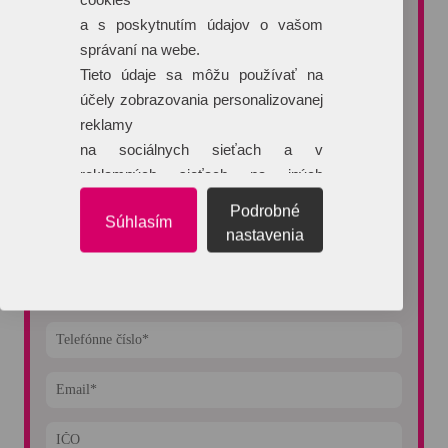
NEZÁVÄZNÁ CENOVÁ PONUKA
a s poskytnutím údajov o vašom
správaní na webe.
Potrebujete poradiť pri výbere reklamného predmetu alebo
typu potlače?
Tieto údaje sa môžu používať na
Vyžiadajte si nezáväznú cenovú ponuku. Na dopyty reagujeme
účely zobrazovania personalizovanej
do 60 minút.
reklamy
na sociálnych sieťach a v
reklamných sieťach na iných
webových stránkach.
Podrobné
Súhlasím
nastavenia