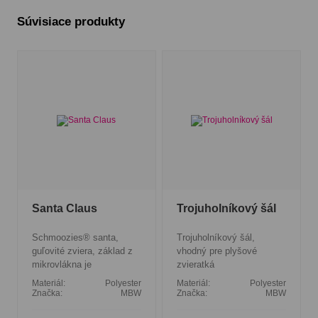
Súvisiace produkty
Santa Claus
Trojuholníkový šál
Schmoozies® santa,
Trojuholníkový šál,
guľovité zviera, základ z
vhodný pre plyšové
mikrovlákna je
zvieratká
Materiál:
Polyester
Materiál:
Polyester
Značka:
MBW
Značka:
MBW