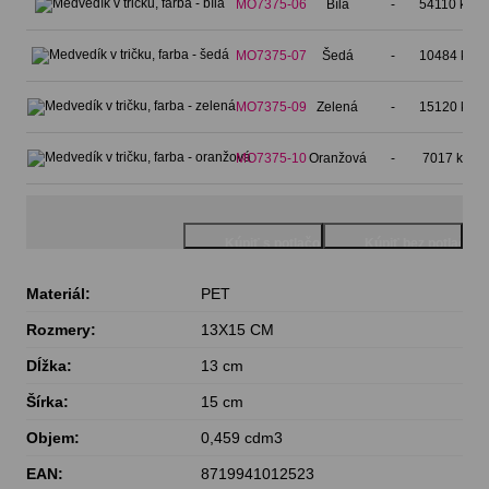
MO7375-06
Bílá
-
54110 ks
0
MO7375-07
Šedá
-
10484 ks
0
MO7375-09
Zelená
-
15120 ks
0
MO7375-10
Oranžová
-
7017 ks
0
Materiál:
PET
Rozmery:
13X15 CM
Dĺžka:
13 cm
Šírka:
15 cm
Objem:
0,459 cdm3
EAN:
8719941012523