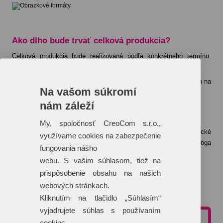
Ako dlho bude trvať celková produkcia?
Celková produkcia bude realizovaná podľa konkrétneho termínu,
ktorý je uvedený v cenovej ponuke.
Konkrétny termín dodania je uvedený vždy individuálne vzhľadom na
Na vašom súkromí
aktuálny harmonogram tlače vybranej technológie.
nám záleží
Čo ak nemám logo v krivkách?
My, spoločnosť CreoCom s.r.o.,
Logo do tlačového a teda krivkového formátu Vám naše grafické
využívame cookies na zabezpečenie
štúdio dokáže „prekresliť“ na základe zaslaného iného formátu loga
fungovania nášho
(napríklad JPG formát).
webu. S vašim súhlasom, tiež na
Táto služba je spoplatnená sumou 25 €/hodina grafických prác.
prispôsobenie obsahu na našich
webových stránkach.
Viac o technológiách potlače >>
Kliknutím na tlačidlo „Súhlasím“
vyjadrujete súhlas s používaním
cookies