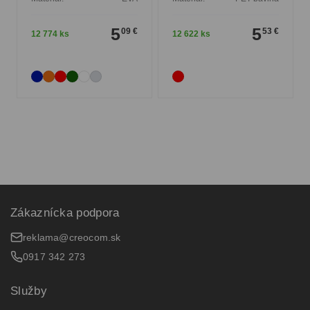
5
5
09 €
53 €
12 774 ks
12 622 ks
Zákaznícka podpora
reklama@creocom.sk
0917 342 273
Služby