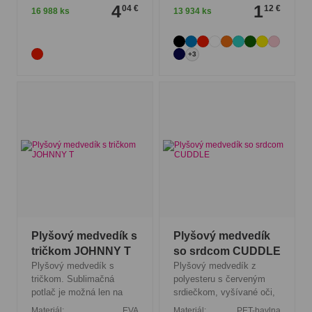
4
1
04 €
12 €
16 988 ks
13 934 ks
+3
Plyšový medvedík s
Plyšový medvedík
tričkom JOHNNY T
so srdcom CUDDLE
Plyšový medvedík s
Plyšový medvedík z
tričkom. Sublimačná
polyesteru s červeným
potlač je možná len na
srdiečkom, vyšívané oči,
Materiál:
EVA
Materiál:
PET-bavlna