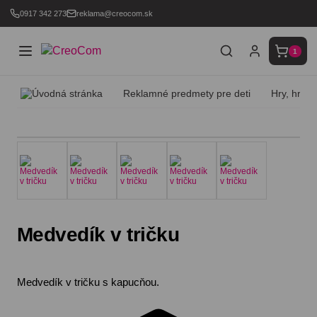
0917 342 273
reklama@creocom.sk
1
Reklamné predmety pre deti
Hry, hračk
Medvedík v tričku
Medvedík v tričku s kapucňou.