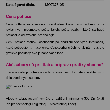
Katalógové číslo:
MO7375-05
Cena potlače
Cena potlače sa stanovuje individuálne. Cena závisí od množstva
reklamných predmetov, počtu farieb, počtu pozícií, ktoré sa budú
potláčať a od zvolenej technológie.
Cenu potlače stanoví obchodník po obdržaní všetkých informácií,
ktoré potrebuje na nacenenie. Cenotvorbu urýchlite ak nám zašlete
grafické podklady ako je napr. vaše logo.
Aké súbory sú pre tlač a prípravu grafiky vhodné?
Tlačové dáta je potrebné dodať v krivkovom formáte v niektorom z
dolu uvedených súborov.
Alebo v „obrázkovom“ formáte v rozlíšení minimálne 300 Dpi (platí
len pre technológiu digitálnej – plnofarebnej tlače)