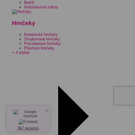
Bert®
Antistresové srdcia
Hrnčeky
Keramické hrnčeky
Smaltované hrnčeky
Porcelánové hrnčeky
Plastové hrnčeky
+ 4 ďalšie
×
367 recenzií