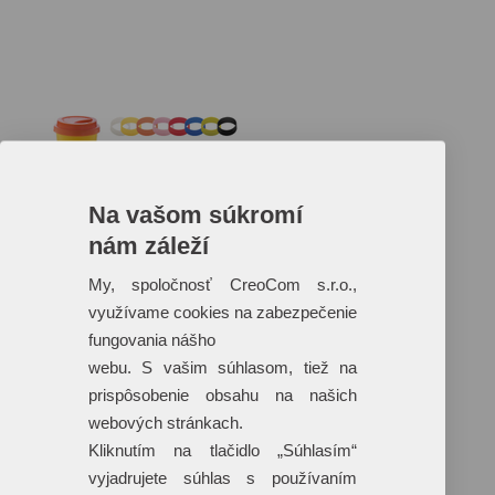
Na vašom súkromí
nám záleží
Reklamné predmety s plnofarebnou
potlačou
My, spoločnosť CreoCom s.r.o.,
využívame cookies na zabezpečenie
Dáždniky
Tašky
fungovania nášho
Hračky
webu. S vašim súhlasom, tiež na
Klobúky
+ 17 ďalších
prispôsobenie obsahu na našich
webových stránkach.
Kliknutím na tlačidlo „Súhlasím“
vyjadrujete súhlas s používaním