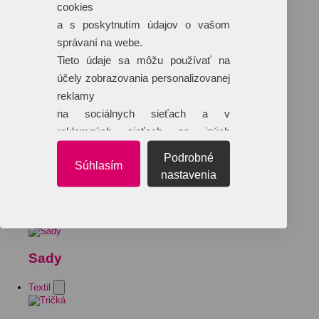
cookies
a s poskytnutím údajov o vašom
správaní na webe.
Tieto údaje sa môžu používať na
účely zobrazovania personalizovanej
reklamy
na sociálnych sieťach a v
reklamných sieťach na iných
webových stránkach.
Podrobné
Súhlasím
nastavenia
Sady
Textil