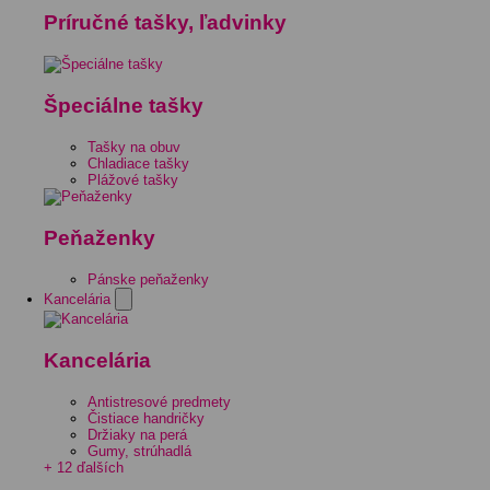
Príručné tašky, ľadvinky
Špeciálne tašky
Tašky na obuv
Chladiace tašky
Plážové tašky
Peňaženky
Pánske peňaženky
Kancelária
Kancelária
Antistresové predmety
Čistiace handričky
Držiaky na perá
Gumy, strúhadlá
+ 12 ďalších