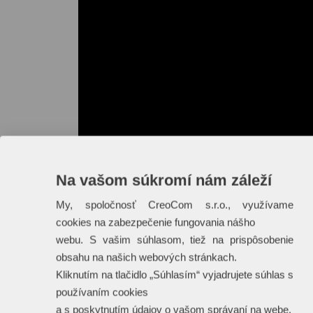
Na vašom súkromí nám záleží
My, spoločnosť CreoCom s.r.o., využívame
cookies na zabezpečenie fungovania nášho
webu. S vašim súhlasom, tiež na prispôsobenie
obsahu na našich webových stránkach.
Kliknutím na tlačidlo „Súhlasím“ vyjadrujete súhlas s
používaním cookies
a s poskytnutím údajov o vašom správaní na webe.