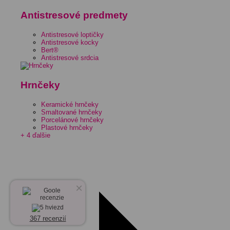
Antistresové predmety
Antistresové loptičky
Antistresové kocky
Bert®
Antistresové srdcia
Hrnčeky
Keramické hrnčeky
Smaltované hrnčeky
Porcelánové hrnčeky
Plastové hrnčeky
+ 4 ďalšie
×
367 recenzií