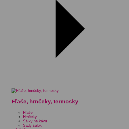
Fľaše, hrnčeky, termosky
Fľaše
Hrnčeky
Šálky na kávu
Sady šálok