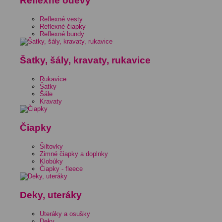
Reflexné odevy
Reflexné vesty
Reflexné čiapky
Reflexné bundy
Šatky, šály, kravaty, rukavice
Rukavice
Šatky
Šále
Kravaty
Čiapky
Šiltovky
Zimné čiapky a doplnky
Klobúky
Čiapky - fleece
Deky, uteráky
Uteráky a osušky
Deky