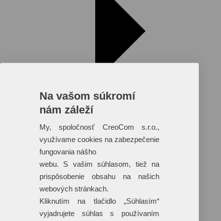
Na vašom súkromí
nám záleží
My, spoločnosť CreoCom s.r.o.,
využívame cookies na zabezpečenie
fungovania nášho
Reklamné predmety s plnofarebnou
webu. S vašim súhlasom, tiež na
potlačou
prispôsobenie obsahu na našich
Dáždniky
webových stránkach.
Tašky
Hračky
Kliknutím na tlačidlo „Súhlasím“
Klobúky
vyjadrujete súhlas s používaním
+ 17 ďalších