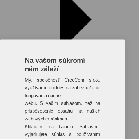
Na vašom súkromí
nám záleží
My, spoločnosť CreoCom s.r.o.,
využívame cookies na zabezpečenie
fungovania nášho
Reklamné predmety s plnofarebnou
webu. S vašim súhlasom, tiež na
potlačou
prispôsobenie obsahu na našich
Dáždniky
webových stránkach.
Tašky
Hračky
Kliknutím na tlačidlo „Súhlasím“
Klobúky
vyjadrujete súhlas s používaním
+ 17 ďalších