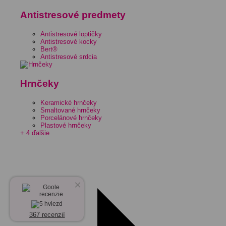
Antistresové predmety
Antistresové loptičky
Antistresové kocky
Bert®
Antistresové srdcia
Hrnčeky
Keramické hrnčeky
Smaltované hrnčeky
Porcelánové hrnčeky
Plastové hrnčeky
+ 4 ďalšie
×
367 recenzií