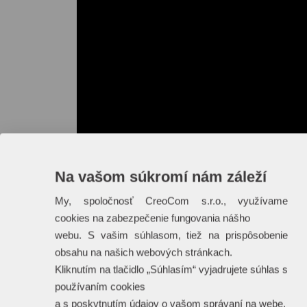
Na vašom súkromí nám záleží
My, spoločnosť CreoCom s.r.o., využívame
cookies na zabezpečenie fungovania nášho
webu. S vašim súhlasom, tiež na prispôsobenie
obsahu na našich webových stránkach.
Kliknutím na tlačidlo „Súhlasím“ vyjadrujete súhlas s
používaním cookies
a s poskytnutím údajov o vašom správaní na webe.