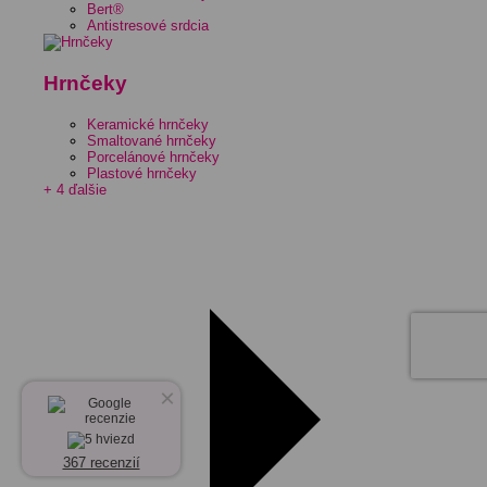
Bert®
Antistresové srdcia
Hrnčeky
Keramické hrnčeky
Smaltované hrnčeky
Porcelánové hrnčeky
Plastové hrnčeky
+ 4 ďalšie
×
367 recenzií