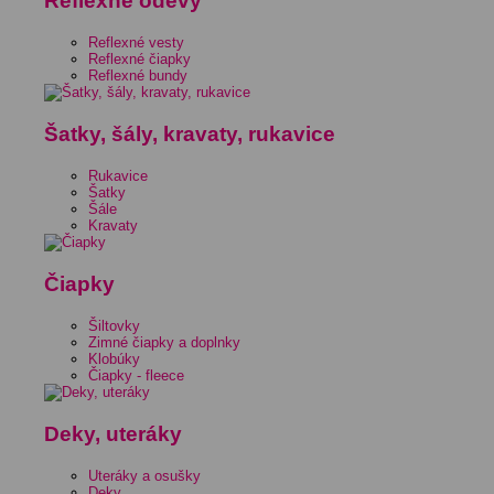
Reflexné odevy
Reflexné vesty
Reflexné čiapky
Reflexné bundy
Šatky, šály, kravaty, rukavice
Rukavice
Šatky
Šále
Kravaty
Čiapky
Šiltovky
Zimné čiapky a doplnky
Klobúky
Čiapky - fleece
Deky, uteráky
Uteráky a osušky
Deky