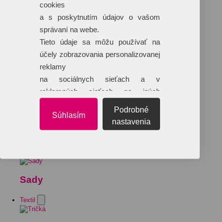
cookies
a s poskytnutím údajov o vašom
správaní na webe.
Tieto údaje sa môžu používať na
účely zobrazovania personalizovanej
reklamy
na sociálnych sieťach a v
reklamných sieťach na iných
webových stránkach.
Podrobné
Súhlasím
nastavenia
Sady
Textil