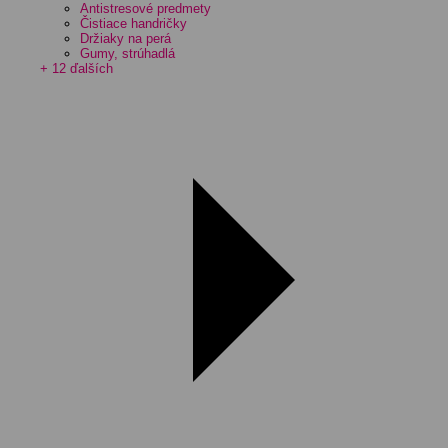
Antistresové predmety
Čistiace handričky
Držiaky na perá
Gumy, strúhadlá
+ 12 ďalších