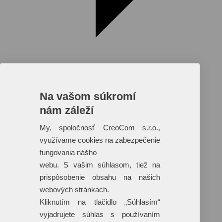
Na vašom súkromí
nám záleží
Reklamné predmety s plnofarebnou
potlačou
My, spoločnosť CreoCom s.r.o.,
využívame cookies na zabezpečenie
Dáždniky
Tašky
fungovania nášho
Hračky
webu. S vašim súhlasom, tiež na
Klobúky
+ 17 ďalších
prispôsobenie obsahu na našich
webových stránkach.
Kliknutím na tlačidlo „Súhlasím“
vyjadrujete súhlas s používaním