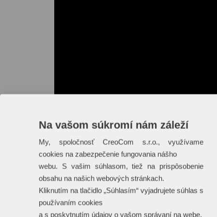
Na vašom súkromí nám záleží
My, spoločnosť CreoCom s.r.o., využívame
cookies na zabezpečenie fungovania nášho
webu. S vašim súhlasom, tiež na prispôsobenie
obsahu na našich webových stránkach.
Kliknutím na tlačidlo „Súhlasím“ vyjadrujete súhlas s
používaním cookies
a s poskytnutím údajov o vašom správaní na webe.