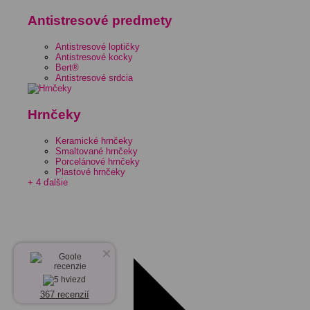
Antistresové predmety
Antistresové loptičky
Antistresové kocky
Bert®
Antistresové srdcia
Hrnčeky
Keramické hrnčeky
Smaltované hrnčeky
Porcelánové hrnčeky
Plastové hrnčeky
+ 4 ďalšie
×
367 recenzií