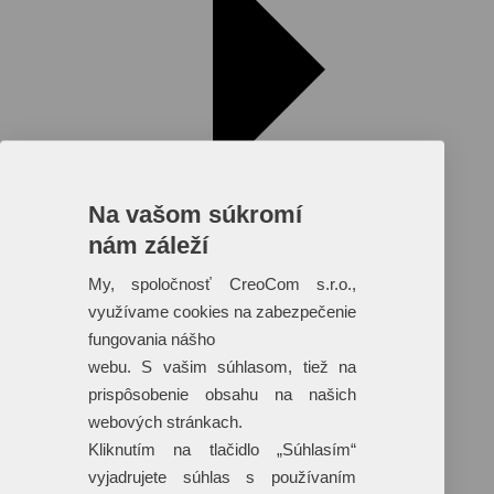
Na vašom súkromí
nám záleží
My, spoločnosť CreoCom s.r.o.,
využívame cookies na zabezpečenie
fungovania nášho
Reklamné predmety s plnofarebnou
webu. S vašim súhlasom, tiež na
potlačou
prispôsobenie obsahu na našich
Dáždniky
webových stránkach.
Tašky
Hračky
Kliknutím na tlačidlo „Súhlasím“
Klobúky
vyjadrujete súhlas s používaním
+ 17 ďalších