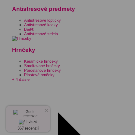
Antistresové predmety
Antistresové loptičky
Antistresové kocky
Bert®
Antistresové srdcia
Hrnčeky
Keramické hrnčeky
Smaltované hrnčeky
Porcelánové hrnčeky
Plastové hrnčeky
+ 4 ďalšie
×
367 recenzií