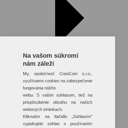
Na vašom súkromí
nám záleží
My, spoločnosť CreoCom s.r.o.,
využívame cookies na zabezpečenie
fungovania nášho
Reklamné predmety s plnofarebnou
webu. S vašim súhlasom, tiež na
potlačou
prispôsobenie obsahu na našich
Dáždniky
webových stránkach.
Tašky
Hračky
Kliknutím na tlačidlo „Súhlasím“
Klobúky
vyjadrujete súhlas s používaním
+ 17 ďalších