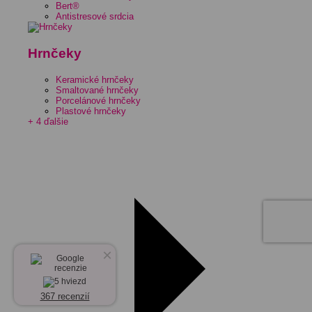
Bert®
Antistresové srdcia
Hrnčeky
Keramické hrnčeky
Smaltované hrnčeky
Porcelánové hrnčeky
Plastové hrnčeky
+ 4 ďalšie
×
367 recenzií