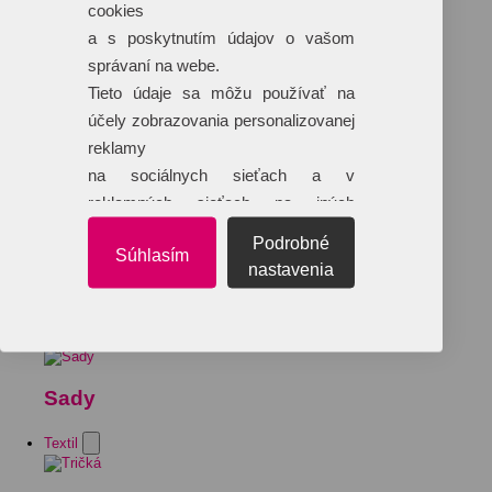
cookies
a s poskytnutím údajov o vašom
správaní na webe.
Tieto údaje sa môžu používať na
účely zobrazovania personalizovanej
reklamy
na sociálnych sieťach a v
reklamných sieťach na iných
webových stránkach.
Podrobné
Súhlasím
nastavenia
Sady
Textil