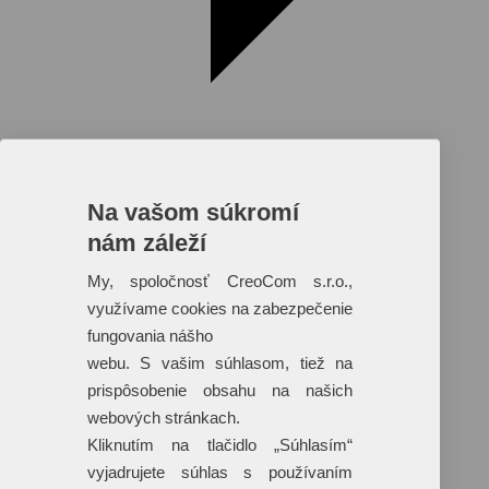
Na vašom súkromí
nám záleží
Reklamné predmety s plnofarebnou
potlačou
My, spoločnosť CreoCom s.r.o.,
využívame cookies na zabezpečenie
Dáždniky
Tašky
fungovania nášho
Hračky
webu. S vašim súhlasom, tiež na
Klobúky
+ 17 ďalších
prispôsobenie obsahu na našich
webových stránkach.
Kliknutím na tlačidlo „Súhlasím“
vyjadrujete súhlas s používaním