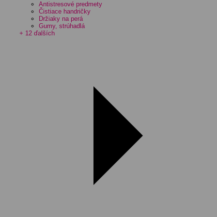
Antistresové predmety
Čistiace handričky
Držiaky na perá
Gumy, strúhadlá
+ 12 ďalších