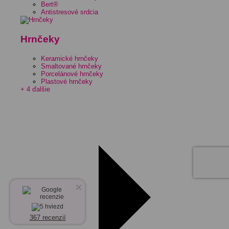
Bert®
Antistresové srdcia
Hrnčeky
Keramické hrnčeky
Smaltované hrnčeky
Porcelánové hrnčeky
Plastové hrnčeky
+ 4 ďalšie
×
367 recenzií