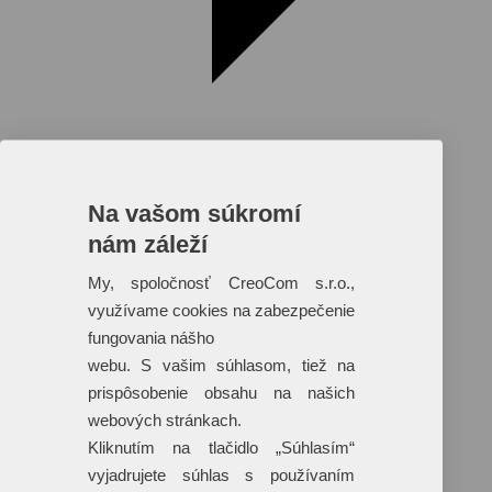
Na vašom súkromí
nám záleží
Reklamné predmety s plnofarebnou
potlačou
My, spoločnosť CreoCom s.r.o.,
využívame cookies na zabezpečenie
Dáždniky
Tašky
fungovania nášho
Hračky
webu. S vašim súhlasom, tiež na
Klobúky
+ 17 ďalších
prispôsobenie obsahu na našich
webových stránkach.
Kliknutím na tlačidlo „Súhlasím“
vyjadrujete súhlas s používaním