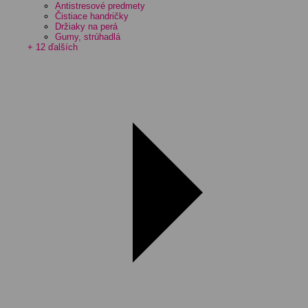
Antistresové predmety
Čistiace handričky
Držiaky na perá
Gumy, strúhadlá
+ 12 ďalších