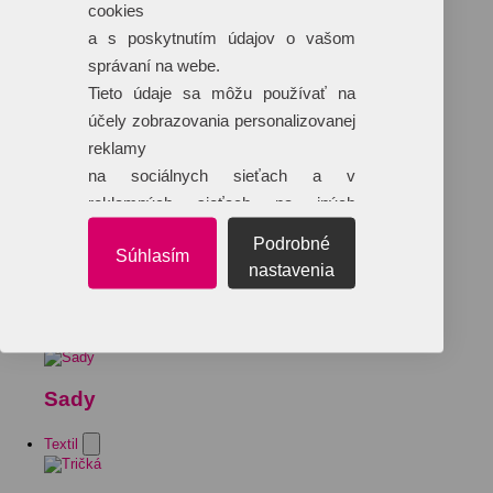
cookies
a s poskytnutím údajov o vašom
správaní na webe.
Tieto údaje sa môžu používať na
účely zobrazovania personalizovanej
reklamy
na sociálnych sieťach a v
reklamných sieťach na iných
webových stránkach.
Podrobné
Súhlasím
nastavenia
Sady
Textil