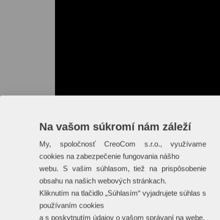
Na vašom súkromí nám záleží
My, spoločnosť CreoCom s.r.o., využívame
cookies na zabezpečenie fungovania nášho
webu. S vašim súhlasom, tiež na prispôsobenie
obsahu na našich webových stránkach.
Kliknutím na tlačidlo „Súhlasím“ vyjadrujete súhlas s
používaním cookies
a s poskytnutím údajov o vašom správaní na webe.