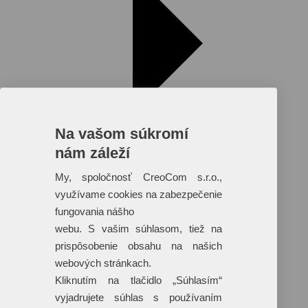
Na vašom súkromí
nám záleží
My, spoločnosť CreoCom s.r.o.,
využívame cookies na zabezpečenie
fungovania nášho
Reklamné predmety s plnofarebnou
webu. S vašim súhlasom, tiež na
potlačou
prispôsobenie obsahu na našich
Dáždniky
webových stránkach.
Tašky
Hračky
Kliknutím na tlačidlo „Súhlasím“
Klobúky
vyjadrujete súhlas s používaním
+ 17 ďalších