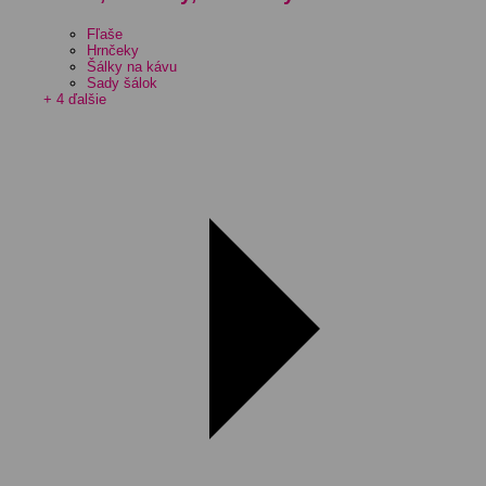
Fľaše
Hrnčeky
Šálky na kávu
Sady šálok
+ 4 ďalšie