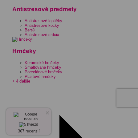
Antistresové predmety
Antistresové loptičky
Antistresové kocky
Bert®
Antistresové srdcia
Hrnčeky
Keramické hrnčeky
Smaltované hrnčeky
Porcelánové hrnčeky
Plastové hrnčeky
+ 4 ďalšie
×
367 recenzií