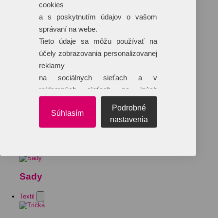
cookies
a s poskytnutím údajov o vašom
správaní na webe.
Tieto údaje sa môžu používať na
účely zobrazovania personalizovanej
reklamy
na sociálnych sieťach a v
reklamných sieťach na iných
webových stránkach.
Podrobné
Súhlasím
nastavenia
Sady
Textil