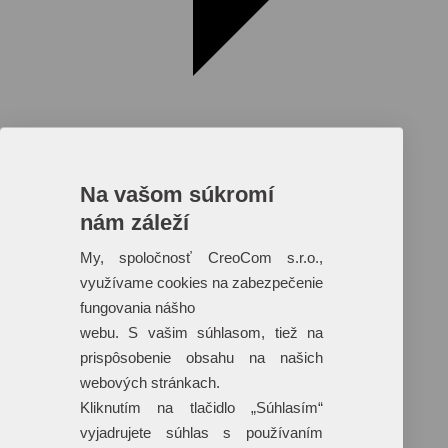
Na vašom súkromí
nám záleží
Reklamné predmety s plnofarebnou
potlačou
My, spoločnosť CreoCom s.r.o.,
využívame cookies na zabezpečenie
Dáždniky
Tašky
fungovania nášho
Hračky
webu. S vašim súhlasom, tiež na
Klobúky
+ 17 ďalších
prispôsobenie obsahu na našich
webových stránkach.
Kliknutím na tlačidlo „Súhlasím“
vyjadrujete súhlas s používaním