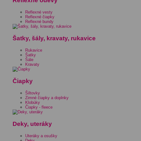
Reflexné odevy
Reflexné vesty
Reflexné čiapky
Reflexné bundy
Šatky, šály, kravaty, rukavice
Rukavice
Šatky
Šále
Kravaty
Čiapky
Šiltovky
Zimné čiapky a doplnky
Klobúky
Čiapky - fleece
Deky, uteráky
Uteráky a osušky
Deky