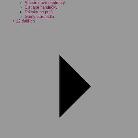
Antistresové predmety
Čistiace handričky
Držiaky na perá
Gumy, strúhadlá
+ 12 ďalších