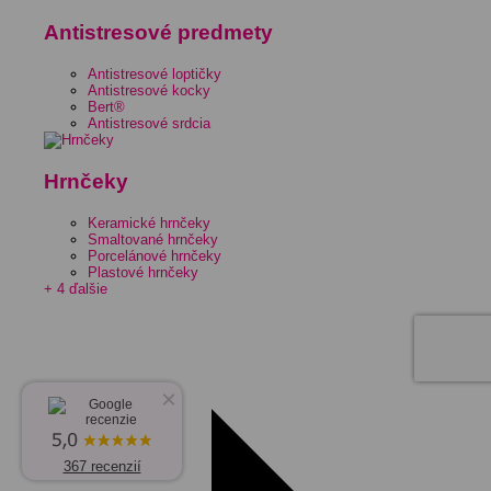
Antistresové predmety
Antistresové loptičky
Antistresové kocky
Bert®
Antistresové srdcia
Hrnčeky
Keramické hrnčeky
Smaltované hrnčeky
Porcelánové hrnčeky
Plastové hrnčeky
+ 4 ďalšie
×
367 recenzií