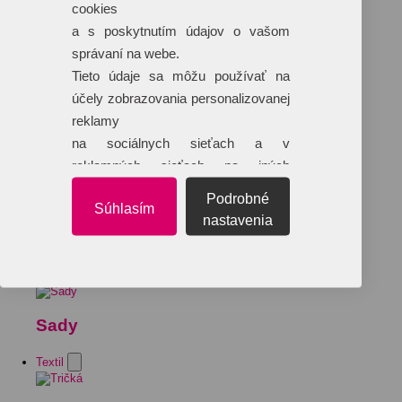
cookies
a s poskytnutím údajov o vašom
správaní na webe.
Tieto údaje sa môžu používať na
účely zobrazovania personalizovanej
reklamy
na sociálnych sieťach a v
reklamných sieťach na iných
webových stránkach.
Podrobné
Súhlasím
nastavenia
Sady
Textil