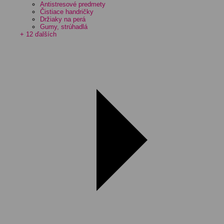
Antistresové predmety
Čistiace handričky
Držiaky na perá
Gumy, strúhadlá
+ 12 ďalších