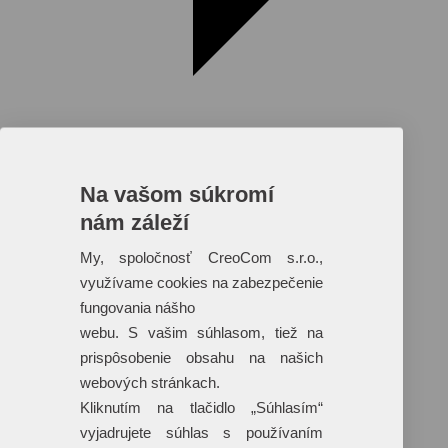
Na vašom súkromí
nám záleží
Reklamné predmety s plnofarebnou
potlačou
My, spoločnosť CreoCom s.r.o.,
využívame cookies na zabezpečenie
Dáždniky
Tašky
fungovania nášho
Hračky
webu. S vašim súhlasom, tiež na
Klobúky
+ 17 ďalších
prispôsobenie obsahu na našich
webových stránkach.
Kliknutím na tlačidlo „Súhlasím“
vyjadrujete súhlas s používaním