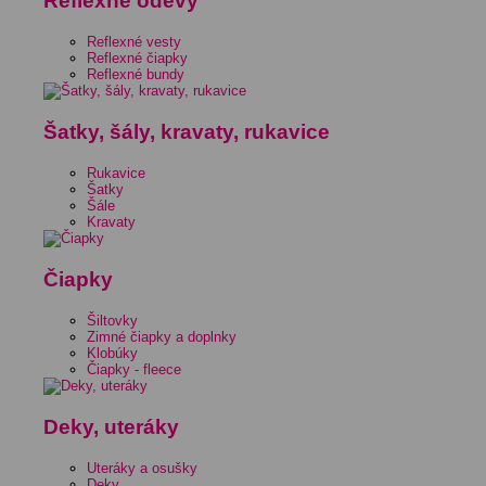
Reflexné odevy
Reflexné vesty
Reflexné čiapky
Reflexné bundy
Šatky, šály, kravaty, rukavice
Rukavice
Šatky
Šále
Kravaty
Čiapky
Šiltovky
Zimné čiapky a doplnky
Klobúky
Čiapky - fleece
Deky, uteráky
Uteráky a osušky
Deky