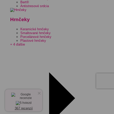
Bert®
Antistresové srdcia
Hrnčeky
Keramické hrnčeky
Smaltované hrnčeky
Porcelánové hrnčeky
Plastové hrnčeky
+ 4 ďalšie
×
367 recenzií