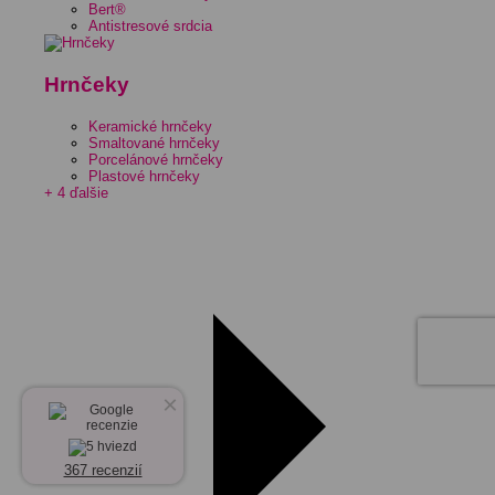
Bert®
Antistresové srdcia
Hrnčeky
Keramické hrnčeky
Smaltované hrnčeky
Porcelánové hrnčeky
Plastové hrnčeky
+ 4 ďalšie
×
367 recenzií