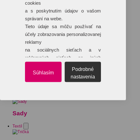
cookies
a s poskytnutím údajov o vašom
správaní na webe.
Tieto údaje sa môžu používať na
účely zobrazovania personalizovanej
reklamy
na sociálnych sieťach a v
reklamných sieťach na iných
webových stránkach.
Podrobné
Súhlasím
nastavenia
Sady
Textil