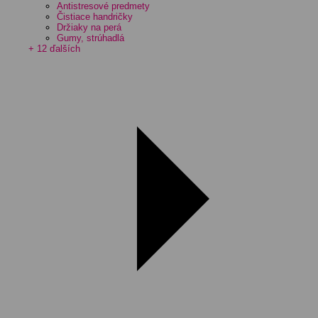
Antistresové predmety
Čistiace handričky
Držiaky na perá
Gumy, strúhadlá
+ 12 ďalších