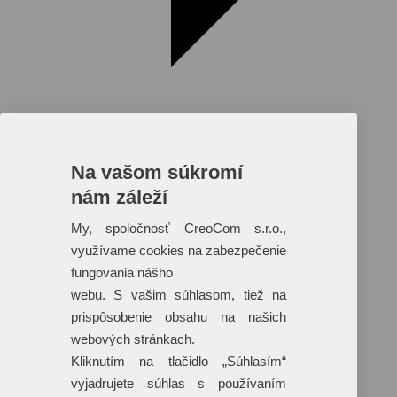
Na vašom súkromí
nám záleží
Reklamné predmety s plnofarebnou
potlačou
My, spoločnosť CreoCom s.r.o.,
využívame cookies na zabezpečenie
Dáždniky
Tašky
fungovania nášho
Hračky
webu. S vašim súhlasom, tiež na
Klobúky
+ 17 ďalších
prispôsobenie obsahu na našich
webových stránkach.
Kliknutím na tlačidlo „Súhlasím“
vyjadrujete súhlas s používaním