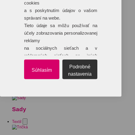
cookies
a s poskytnutím údajov o vašom
správaní na webe.
Tieto údaje sa môžu používať na
účely zobrazovania personalizovanej
reklamy
na sociálnych sieťach a v
reklamných sieťach na iných
webových stránkach.
Podrobné
Súhlasím
nastavenia
Sady
Textil