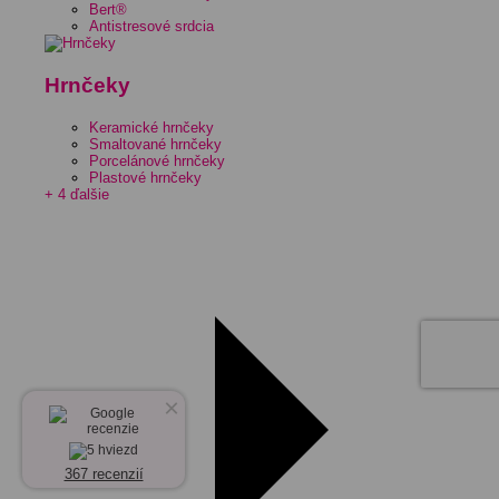
Bert®
Antistresové srdcia
Hrnčeky
Keramické hrnčeky
Smaltované hrnčeky
Porcelánové hrnčeky
Plastové hrnčeky
+ 4 ďalšie
×
367 recenzií