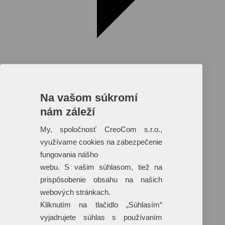
Na vašom súkromí
nám záleží
Reklamné predmety s plnofarebnou
potlačou
My, spoločnosť CreoCom s.r.o.,
využívame cookies na zabezpečenie
Dáždniky
Tašky
fungovania nášho
Hračky
webu. S vašim súhlasom, tiež na
Klobúky
+ 17 ďalších
prispôsobenie obsahu na našich
webových stránkach.
Kliknutím na tlačidlo „Súhlasím“
vyjadrujete súhlas s používaním