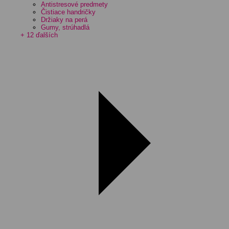
Antistresové predmety
Čistiace handričky
Držiaky na perá
Gumy, strúhadlá
+ 12 ďalších