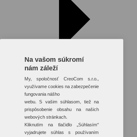
Na vašom súkromí
nám záleží
My, spoločnosť CreoCom s.r.o.,
využívame cookies na zabezpečenie
fungovania nášho
Reklamné predmety s plnofarebnou
webu. S vašim súhlasom, tiež na
potlačou
prispôsobenie obsahu na našich
Dáždniky
webových stránkach.
Tašky
Hračky
Kliknutím na tlačidlo „Súhlasím“
Klobúky
vyjadrujete súhlas s používaním
+ 17 ďalších