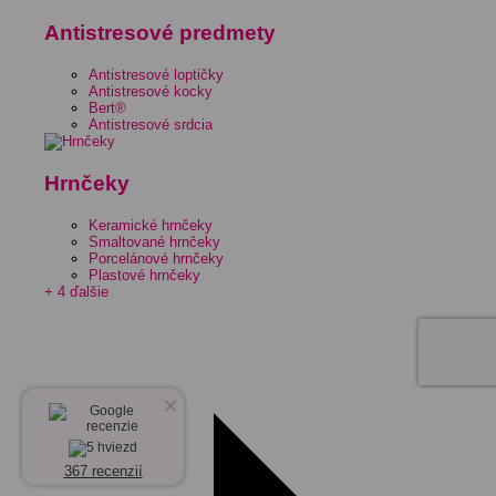
Antistresové predmety
Antistresové loptičky
Antistresové kocky
Bert®
Antistresové srdcia
Hrnčeky
Keramické hrnčeky
Smaltované hrnčeky
Porcelánové hrnčeky
Plastové hrnčeky
+ 4 ďalšie
×
367 recenzií