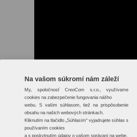
Na vašom súkromí nám záleží
My, spoločnosť CreoCom s.r.o., využívame
cookies na zabezpečenie fungovania nášho
webu. S vašim súhlasom, tiež na prispôsobenie
obsahu na našich webových stránkach.
Kliknutím na tlačidlo „Súhlasím“ vyjadrujete súhlas s
používaním cookies
a s poskytnutím údajov o vašom správaní na webe.