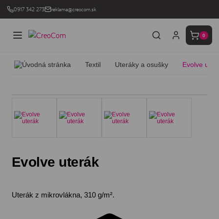
0917 342 273
reklama@creocom.sk
0
Textil
Uteráky a osušky
Evolve uter
Evolve uterák
Uterák z mikrovlákna, 310 g/m².