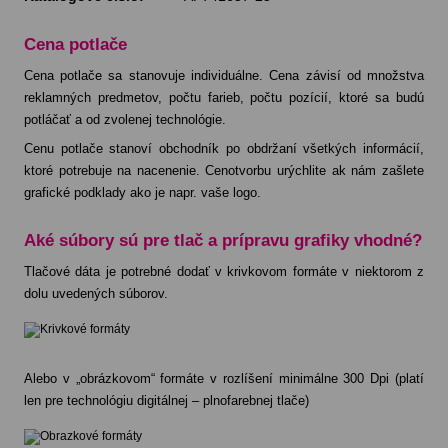
Cena potlače
Cena potlače sa stanovuje individuálne. Cena závisí od množstva
reklamných predmetov, počtu farieb, počtu pozícií, ktoré sa budú
potláčať a od zvolenej technológie.
Cenu potlače stanoví obchodník po obdržaní všetkých informácií,
ktoré potrebuje na nacenenie. Cenotvorbu urýchlite ak nám zašlete
grafické podklady ako je napr. vaše logo.
Aké súbory sú pre tlač a prípravu grafiky vhodné?
Tlačové dáta je potrebné dodať v krivkovom formáte v niektorom z
dolu uvedených súborov.
Alebo v „obrázkovom“ formáte v rozlíšení minimálne 300 Dpi (platí
len pre technológiu digitálnej – plnofarebnej tlače)