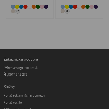
+2
+2
Zákaznícka podpora
reklama@creocom.sk
0917 342 273
Služby
Potlač reklamných predmetov
Potlač textilu