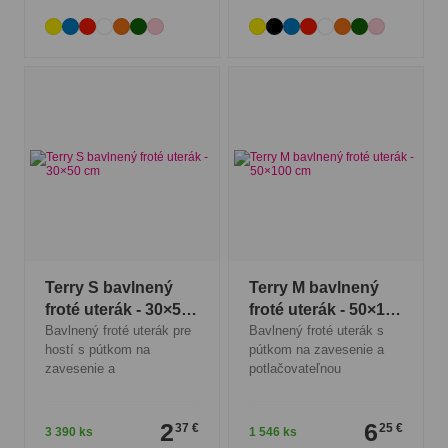
Terry S bavlnený
Terry M bavlnený
froté uterák - 30×50
froté uterák - 50×100
cm
Bavlnený froté uterák pre
cm
Bavlnený froté uterák s
hostí s pútkom na
pútkom na zavesenie a
zavesenie a
potlačovateľnou
2
6
37 €
25 €
3 390 ks
1 546 ks