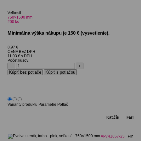
Veľkosti
750×1500 mm
200
ks
Minimálna výška nákupu je 150 € (
vysvetlenie
).
8.97
€
CENA BEZ DPH
11.03 € s DPH
Počet kusov:
−
+
Varianty produktu
Parametre
Potlač
Kat.čís
Farba
AP741657-25
Pink