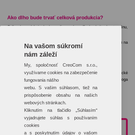
Ako dlho bude trvať celková produkcia?
Celková produkcia bude realizovaná podľa konkrétneho termínu,
ktorý je uvedený v cenovej ponuke.
Konkrétny termín dodania je uvedený vždy individuálne vzhľadom na
Na vašom súkromí
aktuálny harmonogram tlače vybranej technológie.
nám záleží
Čo ak nemám logo v krivkách?
My, spoločnosť CreoCom s.r.o.,
využívame cookies na zabezpečenie
Logo do tlačového a teda krivkového formátu Vám naše grafické
štúdio dokáže „prekresliť“ na základe zaslaného iného formátu loga
fungovania nášho
(napríklad JPG formát).
webu. S vašim súhlasom, tiež na
prispôsobenie obsahu na našich
Táto služba je spoplatnená sumou 25 €/hodina grafických prác.
webových stránkach.
Kliknutím na tlačidlo „Súhlasím“
Viac o technológiách potlače >>
vyjadrujete súhlas s používaním
cookies
NEZÁVÄZNÁ CENOVÁ PONUKA
a s poskytnutím údajov o vašom