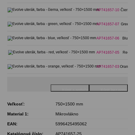
AP741657-10
Čierna
AP741657-07
Green
AP741657-06
Blue
AP741657-05
Red
AP741657-03
Orange
Veľkosť:
750×1500 mm
Material 1:
Mikrovlákno
EAN:
5996425495062
Katalógové číslo:
AP741657-25