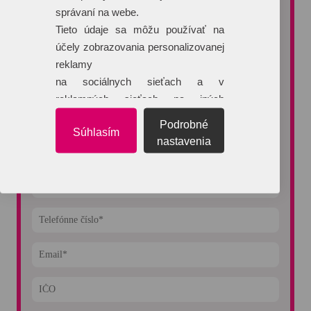
správaní na webe.
Potrebujete poradiť pri výbere reklamného predmetu alebo
typu potlače?
Tieto údaje sa môžu používať na
účely zobrazovania personalizovanej
Vyžiadajte si nezáväznú cenovú ponuku. Na dopyty reagujeme
do 60 minút.
reklamy
na sociálnych sieťach a v
reklamných sieťach na iných
webových stránkach.
Podrobné
Súhlasím
nastavenia