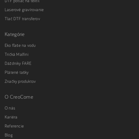
DTF potlač na textil
Laserové gravírovanie
Tlač DTF transferov
Kategórie
Eko fľaše na vodu
Tričká Malfini
Dáždniky FARE
Plátené tašky
Značky produktov
O CreoCome
O nás
Kariéra
Referencie
Blog