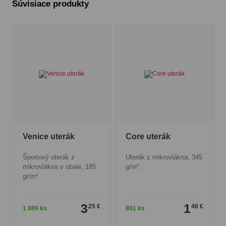
Súvisiace produkty
Venice uterák
Core uterák
Športový uterák z
Uterák z mikrovlákna, 345
mikrovlákna v obale, 185
g/m².
gr/m².
3
1
25 €
46 €
1 089 ks
801 ks