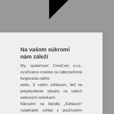
Na vašom súkromí
nám záleží
Reklamné predmety s plnofarebnou
potlačou
My, spoločnosť CreoCom s.r.o.,
využívame cookies na zabezpečenie
Dáždniky
Tašky
fungovania nášho
Hračky
webu. S vašim súhlasom, tiež na
Klobúky
+ 17 ďalších
prispôsobenie obsahu na našich
webových stránkach.
Kliknutím na tlačidlo „Súhlasím“
vyjadrujete súhlas s používaním