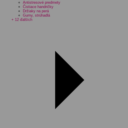
Antistresové predmety
Čistiace handričky
Držiaky na perá
Gumy, strúhadlá
+ 12 ďalších