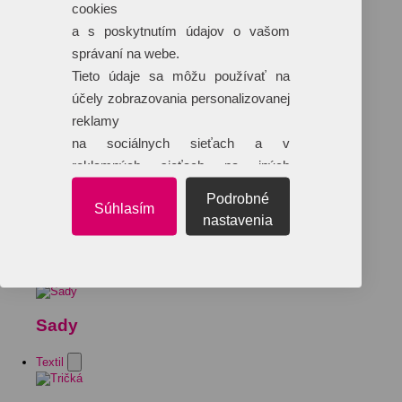
cookies
a s poskytnutím údajov o vašom
správaní na webe.
Tieto údaje sa môžu používať na
účely zobrazovania personalizovanej
reklamy
na sociálnych sieťach a v
reklamných sieťach na iných
webových stránkach.
Podrobné
Súhlasím
nastavenia
Sady
Textil