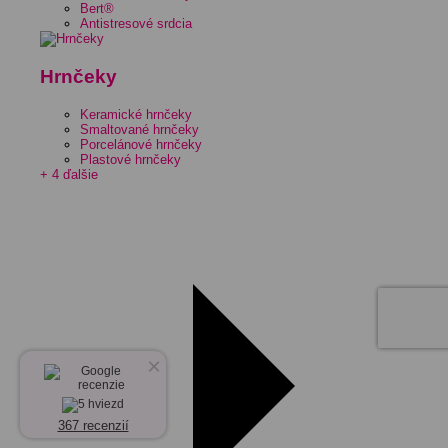
Bert®
Antistresové srdcia
Hrnčeky
Keramické hrnčeky
Smaltované hrnčeky
Porcelánové hrnčeky
Plastové hrnčeky
+ 4 ďalšie
×
367 recenzií