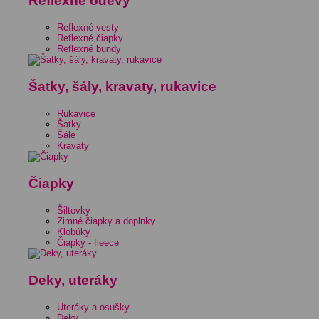
Reflexné odevy
Reflexné vesty
Reflexné čiapky
Reflexné bundy
Šatky, šály, kravaty, rukavice
Rukavice
Šatky
Šále
Kravaty
Čiapky
Šiltovky
Zimné čiapky a doplnky
Klobúky
Čiapky - fleece
Deky, uteráky
Uteráky a osušky
Deky