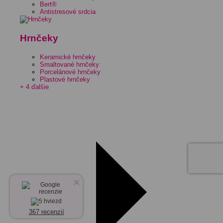
Bert®
Antistresové srdcia
Hrnčeky
Keramické hrnčeky
Smaltované hrnčeky
Porcelánové hrnčeky
Plastové hrnčeky
+ 4 ďalšie
×
367 recenzií