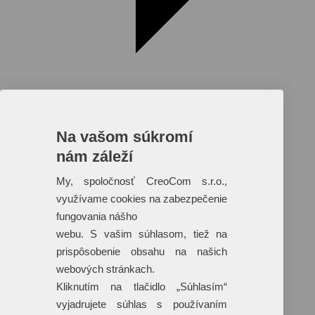
Na vašom súkromí
nám záleží
Reklamné predmety s plnofarebnou
potlačou
My, spoločnosť CreoCom s.r.o.,
využívame cookies na zabezpečenie
Dáždniky
Tašky
fungovania nášho
Hračky
webu. S vašim súhlasom, tiež na
Klobúky
+ 17 ďalších
prispôsobenie obsahu na našich
webových stránkach.
Kliknutím na tlačidlo „Súhlasím“
vyjadrujete súhlas s používaním