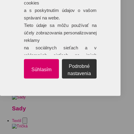
cookies
a s poskytnutím údajov o vašom
správaní na webe.
Tieto údaje sa môžu používať na
účely zobrazovania personalizovanej
reklamy
na sociálnych sieťach a v
reklamných sieťach na iných
webových stránkach.
Podrobné
Súhlasím
nastavenia
Sady
Textil