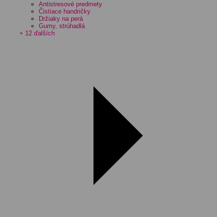
Antistresové predmety
Čistiace handričky
Držiaky na perá
Gumy, strúhadlá
+ 12 ďalších