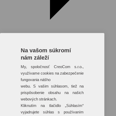
Na vašom súkromí
nám záleží
Reklamné predmety s plnofarebnou
potlačou
My, spoločnosť CreoCom s.r.o.,
využívame cookies na zabezpečenie
Dáždniky
Tašky
fungovania nášho
Hračky
webu. S vašim súhlasom, tiež na
Klobúky
+ 17 ďalších
prispôsobenie obsahu na našich
webových stránkach.
Kliknutím na tlačidlo „Súhlasím“
vyjadrujete súhlas s používaním