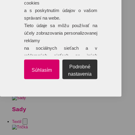
cookies
a s poskytnutím údajov o vašom
správaní na webe.
Tieto údaje sa môžu používať na
účely zobrazovania personalizovanej
reklamy
na sociálnych sieťach a v
reklamných sieťach na iných
webových stránkach.
Podrobné
Súhlasím
nastavenia
Sady
Textil