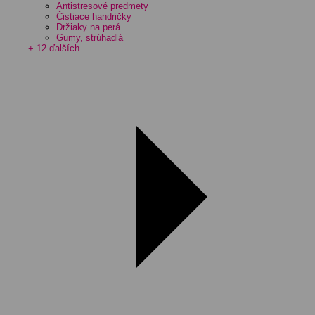
Antistresové predmety
Čistiace handričky
Držiaky na perá
Gumy, strúhadlá
+ 12 ďalších