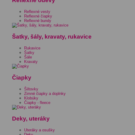
Reflexné odevy
Reflexné vesty
Reflexné čiapky
Reflexné bundy
Šatky, šály, kravaty, rukavice
Rukavice
Šatky
Šále
Kravaty
Čiapky
Šiltovky
Zimné čiapky a doplnky
Klobúky
Čiapky - fleece
Deky, uteráky
Uteráky a osušky
Deky