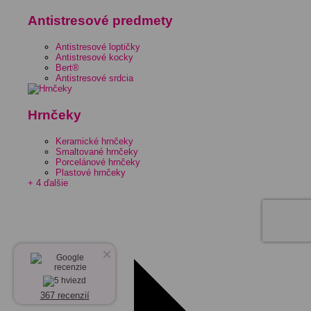
Antistresové predmety
Antistresové loptičky
Antistresové kocky
Bert®
Antistresové srdcia
Hrnčeky
Keramické hrnčeky
Smaltované hrnčeky
Porcelánové hrnčeky
Plastové hrnčeky
+ 4 ďalšie
×
367 recenzií