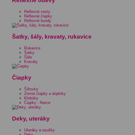
Reflexné odevy
Reflexné vesty
Reflexné čiapky
Reflexné bundy
Šatky, šály, kravaty, rukavice
Rukavice
Šatky
Šále
Kravaty
Čiapky
Šiltovky
Zimné čiapky a doplnky
Klobúky
Čiapky - fleece
Deky, uteráky
Uteráky a osušky
Deky