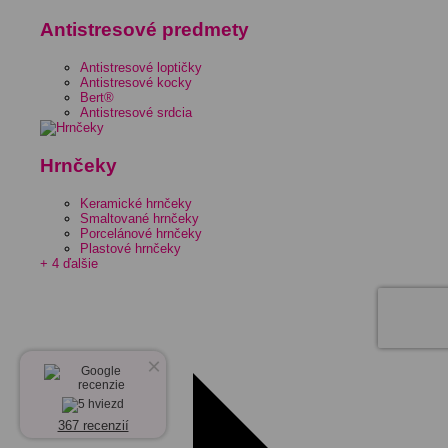
Antistresové predmety
Antistresové loptičky
Antistresové kocky
Bert®
Antistresové srdcia
Hrnčeky
Keramické hrnčeky
Smaltované hrnčeky
Porcelánové hrnčeky
Plastové hrnčeky
+ 4 ďalšie
×
367 recenzií