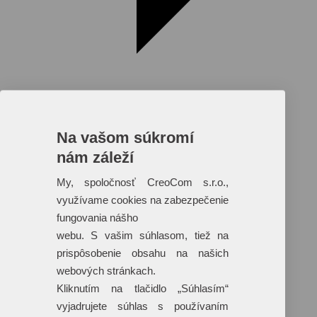
Na vašom súkromí
nám záleží
Reklamné predmety s plnofarebnou
potlačou
My, spoločnosť CreoCom s.r.o.,
využívame cookies na zabezpečenie
Dáždniky
Tašky
fungovania nášho
Hračky
webu. S vašim súhlasom, tiež na
Klobúky
+ 17 ďalších
prispôsobenie obsahu na našich
webových stránkach.
Kliknutím na tlačidlo „Súhlasím“
vyjadrujete súhlas s používaním