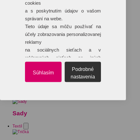
cookies
a s poskytnutím údajov o vašom
správaní na webe.
Tieto údaje sa môžu používať na
účely zobrazovania personalizovanej
reklamy
na sociálnych sieťach a v
reklamných sieťach na iných
webových stránkach.
Podrobné
Súhlasím
nastavenia
Sady
Textil