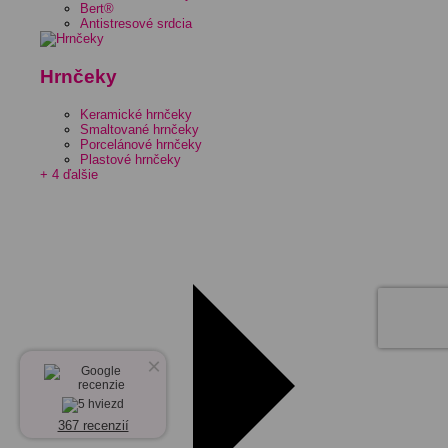
Bert®
Antistresové srdcia
Hrnčeky
Keramické hrnčeky
Smaltované hrnčeky
Porcelánové hrnčeky
Plastové hrnčeky
+ 4 ďalšie
×
367 recenzií