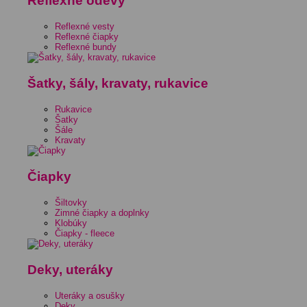
Reflexné odevy
Reflexné vesty
Reflexné čiapky
Reflexné bundy
Šatky, šály, kravaty, rukavice
Rukavice
Šatky
Šále
Kravaty
Čiapky
Šiltovky
Zimné čiapky a doplnky
Klobúky
Čiapky - fleece
Deky, uteráky
Uteráky a osušky
Deky