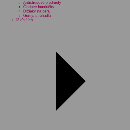
Antistresové predmety
Čistiace handričky
Držiaky na perá
Gumy, strúhadlá
+ 12 ďalších