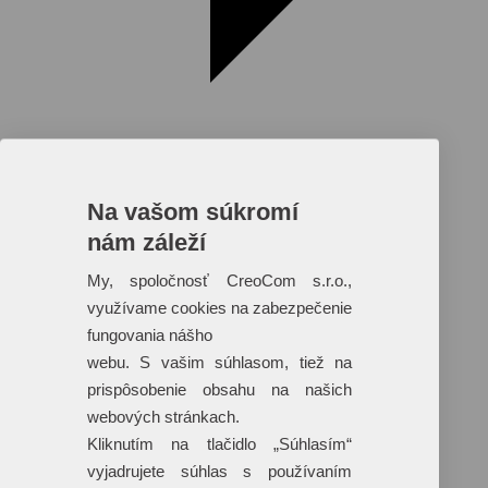
Na vašom súkromí
nám záleží
Reklamné predmety s plnofarebnou
potlačou
My, spoločnosť CreoCom s.r.o.,
využívame cookies na zabezpečenie
Dáždniky
Tašky
fungovania nášho
Hračky
webu. S vašim súhlasom, tiež na
Klobúky
+ 17 ďalších
prispôsobenie obsahu na našich
webových stránkach.
Kliknutím na tlačidlo „Súhlasím“
vyjadrujete súhlas s používaním