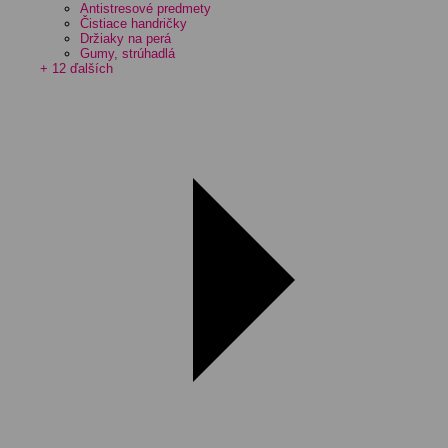
Antistresové predmety
Čistiace handričky
Držiaky na perá
Gumy, strúhadlá
+ 12 ďalších