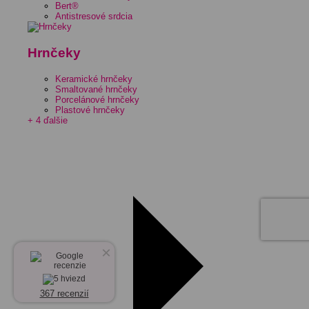
Bert®
Antistresové srdcia
Hrnčeky
Keramické hrnčeky
Smaltované hrnčeky
Porcelánové hrnčeky
Plastové hrnčeky
+ 4 ďalšie
×
367 recenzií