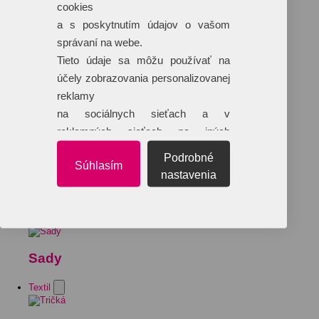
cookies
a s poskytnutím údajov o vašom
správaní na webe.
Tieto údaje sa môžu používať na
účely zobrazovania personalizovanej
reklamy
na sociálnych sieťach a v
reklamných sieťach na iných
webových stránkach.
Podrobné
Súhlasím
nastavenia
Sady
Textil