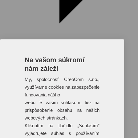
Na vašom súkromí
nám záleží
Reklamné predmety s plnofarebnou
potlačou
My, spoločnosť CreoCom s.r.o.,
využívame cookies na zabezpečenie
Dáždniky
Tašky
fungovania nášho
Hračky
webu. S vašim súhlasom, tiež na
Klobúky
+ 17 ďalších
prispôsobenie obsahu na našich
webových stránkach.
Kliknutím na tlačidlo „Súhlasím“
vyjadrujete súhlas s používaním