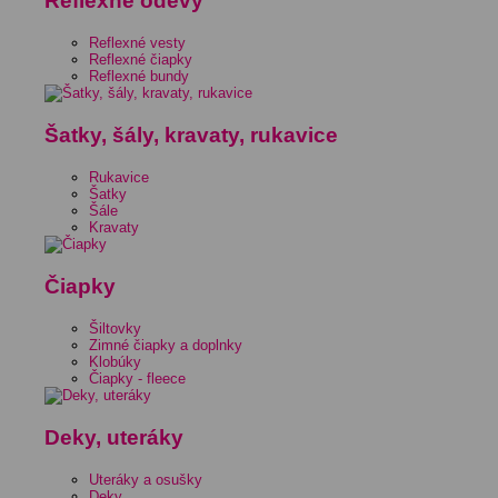
Reflexné odevy
Reflexné vesty
Reflexné čiapky
Reflexné bundy
Šatky, šály, kravaty, rukavice
Rukavice
Šatky
Šále
Kravaty
Čiapky
Šiltovky
Zimné čiapky a doplnky
Klobúky
Čiapky - fleece
Deky, uteráky
Uteráky a osušky
Deky