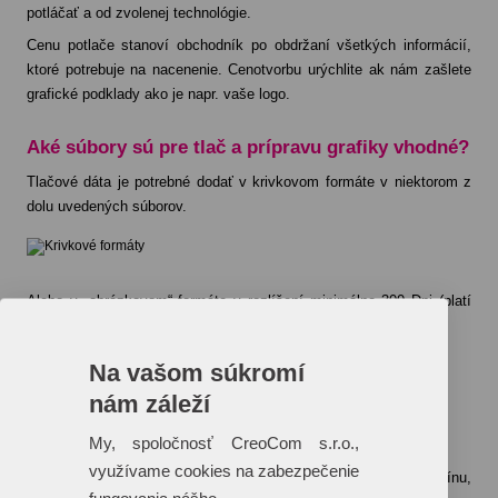
potláčať a od zvolenej technológie.
Cenu potlače stanoví obchodník po obdržaní všetkých informácií,
ktoré potrebuje na nacenenie. Cenotvorbu urýchlite ak nám zašlete
grafické podklady ako je napr. vaše logo.
Aké súbory sú pre tlač a prípravu grafiky vhodné?
Tlačové dáta je potrebné dodať v krivkovom formáte v niektorom z
dolu uvedených súborov.
Alebo v „obrázkovom“ formáte v rozlíšení minimálne 300 Dpi (platí
len pre technológiu digitálnej – plnofarebnej tlače)
Na vašom súkromí
nám záleží
Ako dlho bude trvať celková produkcia?
My, spoločnosť CreoCom s.r.o.,
využívame cookies na zabezpečenie
Celková produkcia bude realizovaná podľa konkrétneho termínu,