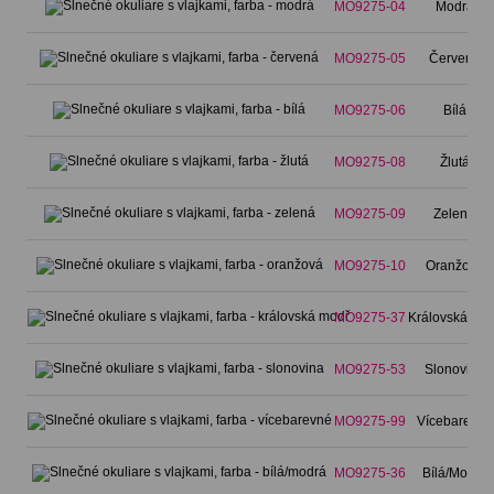
MO9275-04
Modrá
MO9275-05
Červená
MO9275-06
Bílá
MO9275-08
Žlutá
MO9275-09
Zelená
MO9275-10
Oranžová
MO9275-37
Královská mo
MO9275-53
Slonovina
MO9275-99
Vícebarevné
MO9275-36
Bílá/Modrá