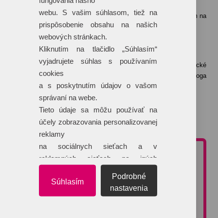
fungovania nášho
ktorý je uvedený v cenovej ponuke.
webu. S vašim súhlasom, tiež na
Konkrétny termín dodania je uvedený vždy individuálne vzhľadom na
prispôsobenie obsahu na našich
aktuálny harmonogram tlače vybranej technológie.
webových stránkach.
Kliknutím na tlačidlo „Súhlasím“
Čo ak nemám logo v krivkách?
vyjadrujete súhlas s používaním
Logo do tlačového a teda krivkového formátu Vám naše grafické
cookies
štúdio dokáže „prekresliť“ na základe zaslaného iného formátu loga
a s poskytnutím údajov o vašom
(napríklad JPG formát).
správaní na webe.
Táto služba je spoplatnená sumou 25 €/hodina grafických prác.
Tieto údaje sa môžu používať na
účely zobrazovania personalizovanej
Viac o technológiách potlače >>
reklamy
na sociálnych sieťach a v
NEZÁVÄZNÁ CENOVÁ PONUKA
reklamných sieťach na iných
webových stránkach.
Podrobné
Potrebujete poradiť pri výbere reklamného predmetu alebo
Súhlasím
typu potlače?
nastavenia
Vyžiadajte si nezáväznú cenovú ponuku. Na dopyty reagujeme
do 60 minút.