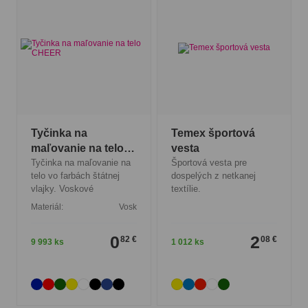
Tyčinka na
Temex športová
maľovanie na telo
vesta
CHEER
Tyčinka na maľovanie na
Športová vesta pre
telo vo farbách štátnej
dospelých z netkanej
vlajky. Voskové
textílie.
Materiál:
Vosk
0
2
82 €
08 €
9 993 ks
1 012 ks