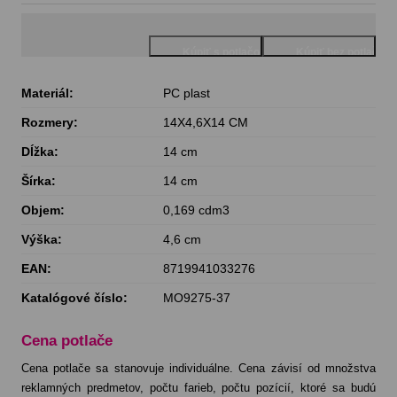
Materiál:
PC plast
Rozmery:
14X4,6X14 CM
Dĺžka:
14 cm
Šírka:
14 cm
Objem:
0,169 cdm3
Výška:
4,6 cm
EAN:
8719941033276
Katalógové číslo:
MO9275-37
Cena potlače
Cena potlače sa stanovuje individuálne. Cena závisí od množstva
reklamných predmetov, počtu farieb, počtu pozícií, ktoré sa budú