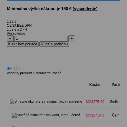
Minimálna výška nákupu je 150 € (
vysvetlenie
).
1.29
€
CENA BEZ DPH
1.59 € s DPH
Počet kusov:
−
+
Varianty produktu
Parametre
Potlač
Kat.čís
Farba
MO9275-00
Smíšené
MO9275-03
Černá