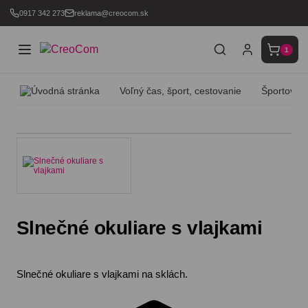
0917 342 273
reklama@creocom.sk
1
Voľný čas, šport, cestovanie
Športové 
Slnečné okuliare s vlajkami
Slnečné okuliare s vlajkami na sklách.