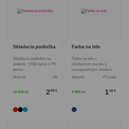
Skladacia podložka
Farba na telo
Skladacia podložka na
Farba na telo v
sedenie. 210D nylon s PE
striebornom puzdre s
penou.
transparentným stredom.
Materiál:
PA
Materiál:
PS plast
2
1
09 €
16 €
10 416 ks
9 995 ks