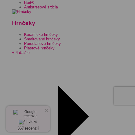
Bert®
Antistresové srdcia
Hrnčeky
Keramické hrnčeky
Smaltované hrnčeky
Porcelánové hrnčeky
Plastové hrnčeky
+ 4 ďalšie
×
367 recenzií