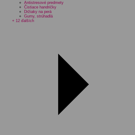
Antistresové predmety
Čistiace handričky
Držiaky na perá
Gumy, strúhadlá
+ 12 ďalších