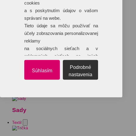
cookies
a s poskytnutím údajov o vašom
správaní na webe.
Tieto údaje sa môžu používať na
účely zobrazovania personalizovanej
reklamy
na sociálnych sieťach a v
reklamných sieťach na iných
webových stránkach.
Podrobné
Súhlasím
nastavenia
Sady
Textil