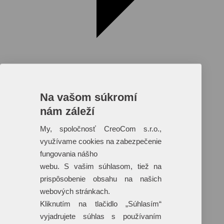
Na vašom súkromí
nám záleží
Reklamné predmety s plnofarebnou
potlačou
My, spoločnosť CreoCom s.r.o.,
využívame cookies na zabezpečenie
Dáždniky
Tašky
fungovania nášho
Hračky
webu. S vašim súhlasom, tiež na
Klobúky
+ 17 ďalších
prispôsobenie obsahu na našich
webových stránkach.
Kliknutím na tlačidlo „Súhlasím“
vyjadrujete súhlas s používaním