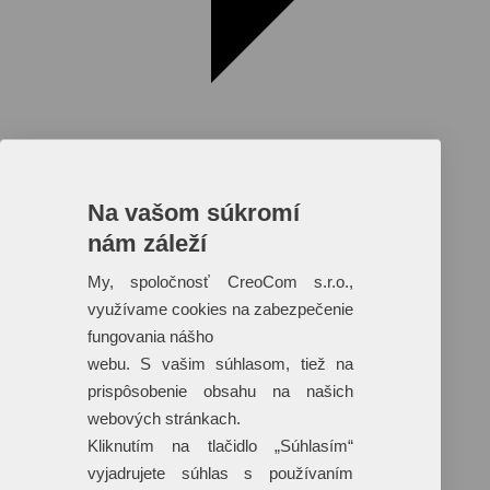
Na vašom súkromí
nám záleží
Reklamné predmety s plnofarebnou
potlačou
My, spoločnosť CreoCom s.r.o.,
využívame cookies na zabezpečenie
Dáždniky
Tašky
fungovania nášho
Hračky
webu. S vašim súhlasom, tiež na
Klobúky
+ 17 ďalších
prispôsobenie obsahu na našich
webových stránkach.
Kliknutím na tlačidlo „Súhlasím“
vyjadrujete súhlas s používaním