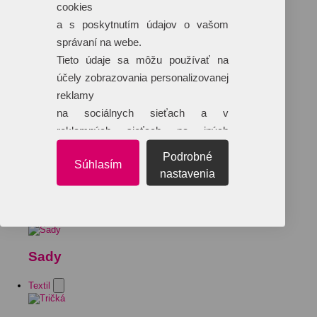
cookies
a s poskytnutím údajov o vašom
správaní na webe.
Tieto údaje sa môžu používať na
účely zobrazovania personalizovanej
reklamy
na sociálnych sieťach a v
reklamných sieťach na iných
webových stránkach.
Podrobné
Súhlasím
nastavenia
Sady
Textil