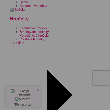
Bert®
Antistresové srdcia
Hrnčeky
Keramické hrnčeky
Smaltované hrnčeky
Porcelánové hrnčeky
Plastové hrnčeky
+ 4 ďalšie
×
367 recenzií