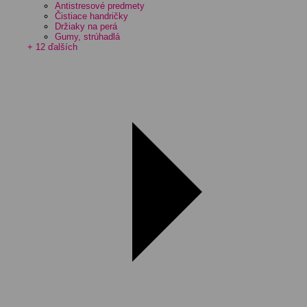
Antistresové predmety
Čistiace handričky
Držiaky na perá
Gumy, strúhadlá
+ 12 ďalších