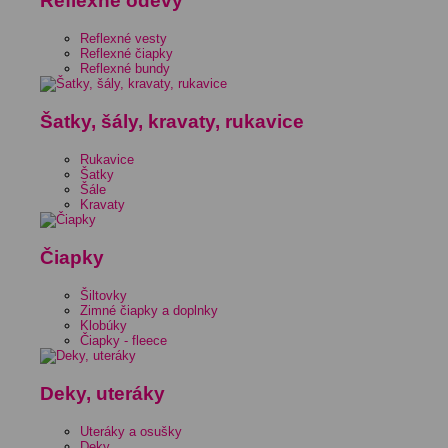
Reflexné odevy
Reflexné vesty
Reflexné čiapky
Reflexné bundy
Šatky, šály, kravaty, rukavice
Rukavice
Šatky
Šále
Kravaty
Čiapky
Šiltovky
Zimné čiapky a doplnky
Klobúky
Čiapky - fleece
Deky, uteráky
Uteráky a osušky
Deky