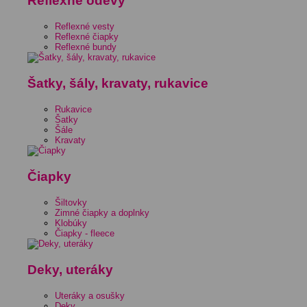
Reflexné odevy
Reflexné vesty
Reflexné čiapky
Reflexné bundy
Šatky, šály, kravaty, rukavice
Rukavice
Šatky
Šále
Kravaty
Čiapky
Šiltovky
Zimné čiapky a doplnky
Klobúky
Čiapky - fleece
Deky, uteráky
Uteráky a osušky
Deky