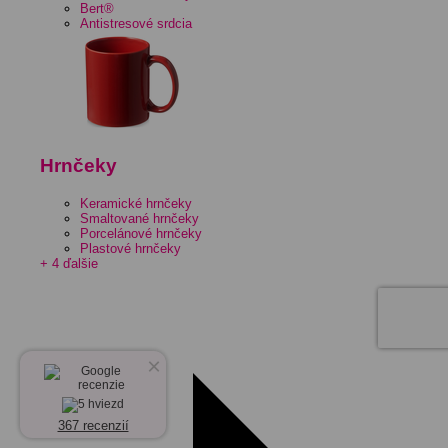
Bert®
Antistresové srdcia
Hrnčeky
Keramické hrnčeky
Smaltované hrnčeky
Porcelánové hrnčeky
Plastové hrnčeky
+ 4 ďalšie
×
367 recenzií