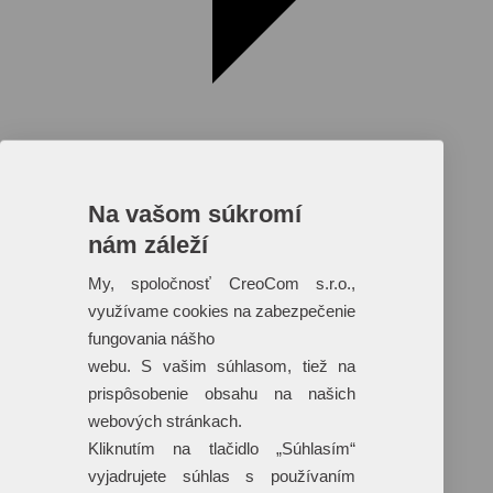
Na vašom súkromí
nám záleží
Reklamné predmety s plnofarebnou
potlačou
My, spoločnosť CreoCom s.r.o.,
využívame cookies na zabezpečenie
Dáždniky
Tašky
fungovania nášho
Hračky
webu. S vašim súhlasom, tiež na
Klobúky
+ 17 ďalších
prispôsobenie obsahu na našich
webových stránkach.
Kliknutím na tlačidlo „Súhlasím“
vyjadrujete súhlas s používaním