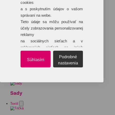
cookies
a s poskytnutím údajov o vašom
správaní na webe.
Tieto údaje sa môžu používať na
účely zobrazovania personalizovanej
reklamy
na sociálnych sieťach a v
reklamných sieťach na iných
webových stránkach.
Podrobné
Súhlasím
nastavenia
Sady
Textil