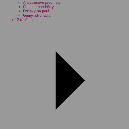
Antistresové predmety
Čistiace handričky
Držiaky na perá
Gumy, strúhadlá
+ 12 ďalších